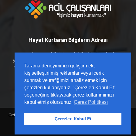
Hayat Kurtaran Bilgilerin Adresi
Hayat kurtaran bilginin en kritik olduğu anlarda
yanınızdayız. Acil Çalışanları platformu olarak; sahada
Tarama deneyiminizi geliştirmek,
karşılığı olan, güncel kılavuzlarla desteklenmiş ve hızlı
erişilebilir içerikleri sizlerle buluşturuyoruz.
kişiselleştirilmiş reklamlar veya içerik
sunmak ve trafiğimizi analiz etmek için
çerezleri kullanıyoruz. "Çerezleri Kabul Et"
seçeneğine tıklayarak çerez kullanımımızı
kabul etmiş olursunuz.
Çerez Politikası
Gizlilik Politikası
Sözleşme
Hesap Sil
Hakkımızda
Reklam
Çerezleri Kabul Et
İletişim
Yardım Merkezi
© Acil Çalışanları |