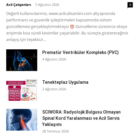
Acil Çalışanları
-
5 Ağustos 2026
0
Değerli kullanıcılarımız, www.acilcalisanlari.com altyapısında
performans ve güvenlik iyileştirmeleri kapsamında sistem
güncellemesi gerçekleştirmekteyiz
Güncelleme süresince siteye
erişimde kısa süreli kesintiler yaşanabilir. Bu süreçte göstereceğiniz
anlayış için teşekkür...
Prematür Ventriküler Kompleks (PVC)
4 Ağustos 2026
Tenekteplaz Uygulama
2 Ağustos 2026
SCIWORA: Radyolojik Bulgusu Olmayan
Spinal Kord Yaralanması ve Acil Servis
Yaklaşımı
28 Temmuz 2026