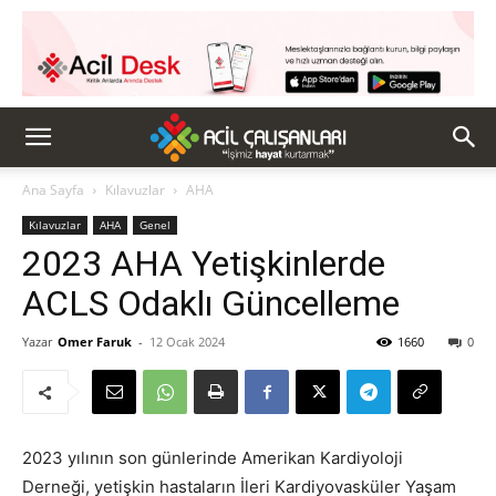
Ana Sayfa
Kılavuzlar
AHA
Kılavuzlar
AHA
Genel
2023 AHA Yetişkinlerde
ACLS Odaklı Güncelleme
Yazar
Omer Faruk
-
12 Ocak 2024
1660
0
2023 yılının son günlerinde Amerikan Kardiyoloji
Derneği, yetişkin hastaların İleri Kardiyovasküler Yaşam