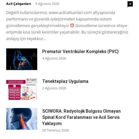
Acil Çalışanları
-
5 Ağustos 2026
0
Değerli kullanıcılarımız, www.acilcalisanlari.com altyapısında
performans ve güvenlik iyileştirmeleri kapsamında sistem
güncellemesi gerçekleştirmekteyiz
Güncelleme süresince siteye
erişimde kısa süreli kesintiler yaşanabilir. Bu süreçte göstereceğiniz
anlayış için teşekkür...
Prematür Ventriküler Kompleks (PVC)
4 Ağustos 2026
Tenekteplaz Uygulama
2 Ağustos 2026
SCIWORA: Radyolojik Bulgusu Olmayan
Spinal Kord Yaralanması ve Acil Servis
Yaklaşımı
28 Temmuz 2026