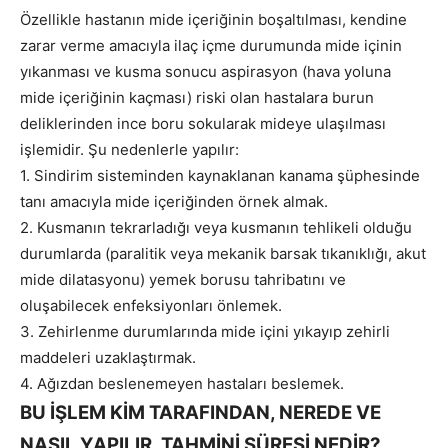
Özellikle hastanın mide içeriğinin boşaltılması, kendine
zarar verme amacıyla ilaç içme durumunda mide içinin
yıkanması ve kusma sonucu aspirasyon (hava yoluna
mide içeriğinin kaçması) riski olan hastalara burun
deliklerinden ince boru sokularak mideye ulaşılması
işlemidir. Şu nedenlerle yapılır:
1. Sindirim sisteminden kaynaklanan kanama şüphesinde
tanı amacıyla mide içeriğinden örnek almak.
2. Kusmanın tekrarladığı veya kusmanın tehlikeli olduğu
durumlarda (paralitik veya mekanik barsak tıkanıklığı, akut
mide dilatasyonu) yemek borusu tahribatını ve
oluşabilecek enfeksiyonları önlemek.
3. Zehirlenme durumlarında mide içini yıkayıp zehirli
maddeleri uzaklaştırmak.
4. Ağızdan beslenemeyen hastaları beslemek.
BU İŞLEM KİM TARAFINDAN, NEREDE VE
NASIL YAPILIR, TAHMİNİ SÜRESİ NEDİR?