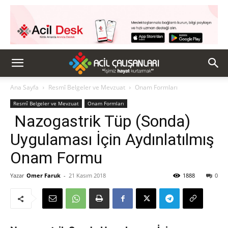
Ana Sayfa
Resmî Belgeler ve Mevzuat
Onam Formları
Resmî Belgeler ve Mevzuat
Onam Formları
Nazogastrik Tüp (Sonda)
Uygulaması İçin Aydınlatılmış
Onam Formu
Yazar
Omer Faruk
-
21 Kasım 2018
1888
0