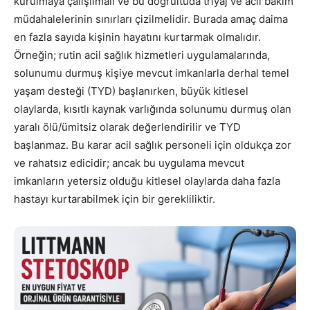
kurulmaya çalışılmalı ve bu doğrultuda triyaj ve acil bakım
müdahalelerinin sınırları çizilmelidir. Burada amaç daima
en fazla sayıda kişinin hayatını kurtarmak olmalıdır.
Örneğin; rutin acil sağlık hizmetleri uygulamalarında,
solunumu durmuş kişiye mevcut imkanlarla derhal temel
yaşam desteği (TYD) başlanırken, büyük kitlesel
olaylarda, kısıtlı kaynak varlığında solunumu durmuş olan
yaralı ölü/ümitsiz olarak değerlendirilir ve TYD
başlanmaz. Bu karar acil sağlık personeli için oldukça zor
ve rahatsız edicidir; ancak bu uygulama mevcut
imkanların yetersiz olduğu kitlesel olaylarda daha fazla
hastayı kurtarabilmek için bir gerekliliktir.