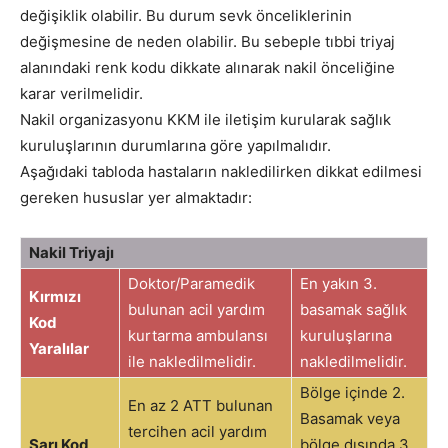
değişiklik olabilir. Bu durum sevk önceliklerinin
değişmesine de neden olabilir. Bu sebeple tıbbi triyaj
alanındaki renk kodu dikkate alınarak nakil önceliğine
karar verilmelidir.
Nakil organizasyonu KKM ile iletişim kurularak sağlık
kuruluşlarının durumlarına göre yapılmalıdır.
Aşağıdaki tabloda hastaların nakledilirken dikkat edilmesi
gereken hususlar yer almaktadır:
Nakil Triyajı
Doktor/Paramedik
En yakın 3.
Kırmızı
bulunan acil yardım
basamak sağlık
Kod
kurtarma ambulansı
kuruluşlarına
Yaralılar
ile nakledilmelidir.
nakledilmelidir.
Bölge içinde 2.
En az 2 ATT bulunan
Basamak veya
tercihen acil yardım
Sarı Kod
bölge dışında 3.