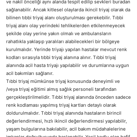
ve nakil önceliği aynı alanda tespit edilip sevkleri buradan
sağlanabilir. Ancak kitlesel olaylarda ikincil triyaj olarak da
bilinen tıbbi triyaj alanı oluşturulması gerekebilir. Tıbbi
triyaj alanı olay yerindeki tehlikelerden etkilenmeyecek
şekilde olay yerine yakın olmalı ve ambulansların
rahatlıkla yaklaşıp yaralıları alabilecekleri bir bölgeye
kurulmalıdır. Yerinde triyajı yapılan hastalar mevcut renk
kodları sırasıyla tıbbi triyaj alanına alınır. Tıbbi triyaj
alanında acil hasta triyajı yapılabilir ve durumlarına uygun
acil bakımları sağlanır.
Tıbbi triyaj mümkünse triyaj konusunda deneyimli ve
/veya triyaj eğitimi almış sağlık personeli tarafından
gerçekleştirilmelidir. Tıbbi triyaj alanında önceden sadece
renk kodlaması yapılmış triyaj kartları detaylı olarak
doldurulmalıdır. Tıbbi triyaj alanında hastaların birincil
değerlendirmesi, hızlı ikincil değerlendirmesi yapılabilir,
yaşam bulgularına bakılabilir, acil bakım müdahalelerine
imkanlar doğrultusunda başlanabilir. Yeşil kodlu olan hafif