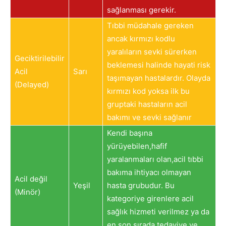
sağlanması gerekir.
Tıbbi müdahale gereken
ancak kırmızı kodlu
yaralıların sevki sürerken
Geciktirilebilir
beklemesi halinde hayati risk
Acil
Sarı
taşımayan hastalardır. Olayda
(Delayed)
kırmızı kod yoksa ilk bu
gruptaki hastaların acil
bakımı ve sevki sağlanır
Kendi başına
yürüyebilen,hafif
yaralanmaları olan,acil tıbbi
bakıma ihtiyacı
olmayan
Acil değil
Yeşil
hasta grubudur. Bu
(Minör)
kategoriye girenlere acil
sağlık hizmeti verilmez ya da
en son sırada tedaviye ve