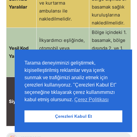
ve kurtarma
Yaralılar
basamak sağlık
ambulansı ile
kuruluşlarına
nakledilmelidir.
nakledilmelidir.
Bölge içindeki 1.
İlkyardımcı eşliğinde,
basamak, bölge
Yeşil Kod
otomobil veya
dışında 2. ve 1.
Yaralılar
minibüsler ile
basamak sağlık
Tarama deneyiminizi geliştirmek,
nakledilebilir.
kuruluşlarına
kişiselleştirilmiş reklamlar veya içerik
nakledilmelidir.
sunmak ve trafiğimizi analiz etmek için
Morglara
çerezleri kullanıyoruz. "Çerezleri Kabul Et"
Cenaze torbalarına
ve/veya kriz
seçeneğine tıklayarak çerez kullanımımızı
konulmalı, cenaze
merkezinin
kabul etmiş olursunuz.
Çerez Politikası
Siyah Kod
araçları ile
belirlediği
nakledilmelidir.
alanlara
Çerezleri Kabul Et
nakledilmelidir.