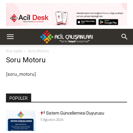
Ana Sayfa
Soru Motoru
Soru Motoru
[soru_motoru]
POPÜLER
Sistem Güncellemesi Duyurusu
5 Ağustos 2026