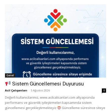
Genel
Sistem Güncellemesi Duyurusu
Acil Çalışanları
-
5 Ağustos 2026
0
Değerli kullanıcılarımız, www.acilcalisanlari.com altyapısında
performans ve güvenlik iyileştirmeleri kapsamında sistem
güncellemesi gerçekleştirmekteyiz
Güncelleme süresince siteye