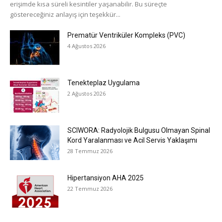
erişimde kısa süreli kesintiler yaşanabilir. Bu süreçte
göstereceğiniz anlayış için teşekkür...
Prematür Ventriküler Kompleks (PVC)
4 Ağustos 2026
Tenekteplaz Uygulama
2 Ağustos 2026
SCIWORA: Radyolojik Bulgusu Olmayan Spinal
Kord Yaralanması ve Acil Servis Yaklaşımı
28 Temmuz 2026
Hipertansiyon AHA 2025
22 Temmuz 2026