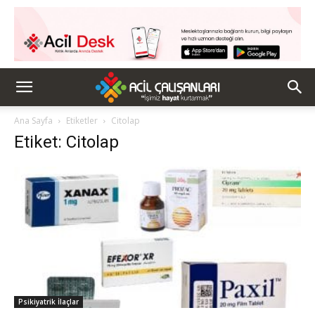
Ana Sayfa
Etiketler
Citolap
Etiket: Citolap
Psikiyatrik İlaçlar