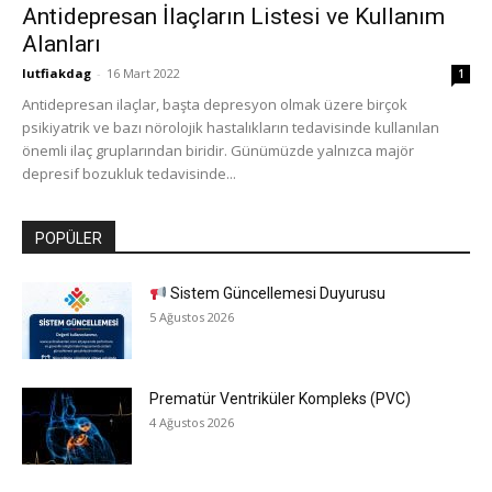
Antidepresan İlaçların Listesi ve Kullanım
Alanları
lutfiakdag
-
16 Mart 2022
1
Antidepresan ilaçlar, başta depresyon olmak üzere birçok
psikiyatrik ve bazı nörolojik hastalıkların tedavisinde kullanılan
önemli ilaç gruplarından biridir. Günümüzde yalnızca majör
depresif bozukluk tedavisinde...
POPÜLER
Sistem Güncellemesi Duyurusu
5 Ağustos 2026
Prematür Ventriküler Kompleks (PVC)
4 Ağustos 2026