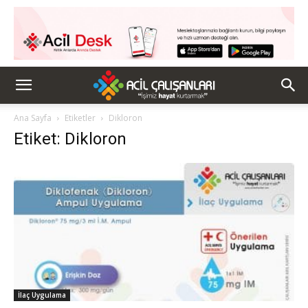
Ana Sayfa
Etiketler
Dikloron
Etiket: Dikloron
İlaç Uygulama