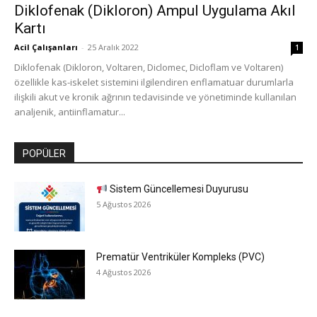
Diklofenak (Dikloron) Ampul Uygulama Akıl
Kartı
Acil Çalışanları
-
25 Aralık 2022
1
Diklofenak (Dikloron, Voltaren, Diclomec, Dicloflam ve Voltaren)
özellikle kas-iskelet sistemini ilgilendiren enflamatuar durumlarla
ilişkili akut ve kronik ağrının tedavisinde ve yönetiminde kullanılan
analjenik, antiinflamatur...
POPÜLER
Sistem Güncellemesi Duyurusu
5 Ağustos 2026
Prematür Ventriküler Kompleks (PVC)
4 Ağustos 2026