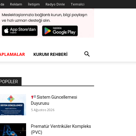
zda
Reklam
İletişim
Radyo Dinle
Temsilci
APLAMALAR
KURUM REHBERI
POPÜLER
Sistem Güncellemesi
Duyurusu
5 Ağustos 2026
Prematür Ventriküler Kompleks
(PVC)