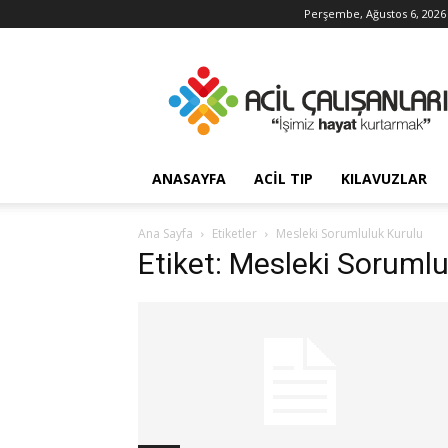
Perşembe, Ağustos 6, 2026
Acil
Çalışanları
ANASAYFA
ACIL TIP
KILAVUZLAR
Ana Sayfa
Etiketler
Mesleki Sorumluluk Kurulu
Etiket: Mesleki Sorumlu