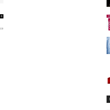
0
ece