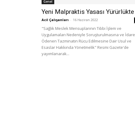
Genel
Yeni Malpraktis Yasası Yürürlükte
Acil Çalışanları
-
16 Haziran 2022
"Sağlık Meslek Mensuplarının Tıbbi İşlem ve
Uygulamaları Nedeniyle Soruşturulmasına ve İdar
Ödenen Tazminatın Rücu Edilmesine Dair Usul ve
Esaslar Hakkında Yönetmelik" Resmi Gazete'de
yayımlanarak...