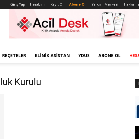
Giriş Yap
Hesabım
Kayıt Ol
Abone Ol
Yardım Merkezi
Hakkımı
REÇETELER
KLINIK ASISTAN
YDUS
ABONE OL
HES
luk Kurulu