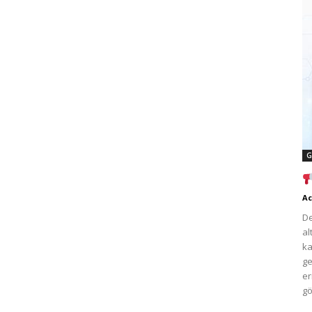
G
Ac
De
al
ka
ge
er
gö