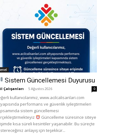
enel
Sistem Güncellemesi Duyurusu
il Çalışanları
-
5 Ağustos 2026
0
ğerli kullanıcılarımız, www.acilcalisanlari.com
tyapısında performans ve güvenlik iyileştirmeleri
psamında sistem güncellemesi
rçekleştirmekteyiz
Güncelleme süresince siteye
işimde kısa süreli kesintiler yaşanabilir. Bu süreçte
stereceğiniz anlayış için teşekkür...