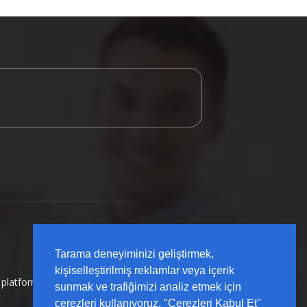
Tarama deneyiminizi geliştirmek,
kişiselleştirilmiş reklamlar veya içerik
ı platformu olarak; sahada karşılığı olan, güncel
sunmak ve trafiğimizi analiz etmek için
çerezleri kullanıyoruz. "Çerezleri Kabul Et"