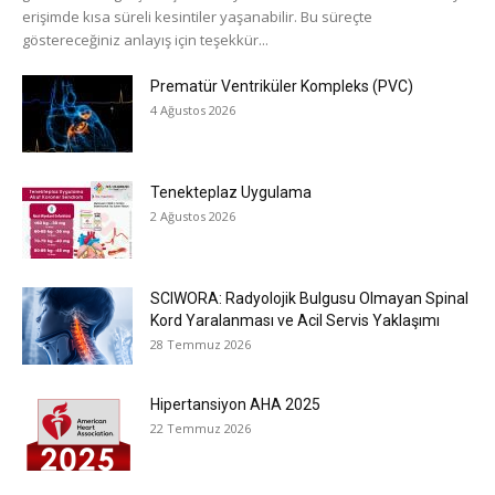
erişimde kısa süreli kesintiler yaşanabilir. Bu süreçte
göstereceğiniz anlayış için teşekkür...
Prematür Ventriküler Kompleks (PVC)
4 Ağustos 2026
Tenekteplaz Uygulama
2 Ağustos 2026
SCIWORA: Radyolojik Bulgusu Olmayan Spinal
Kord Yaralanması ve Acil Servis Yaklaşımı
28 Temmuz 2026
Hipertansiyon AHA 2025
22 Temmuz 2026