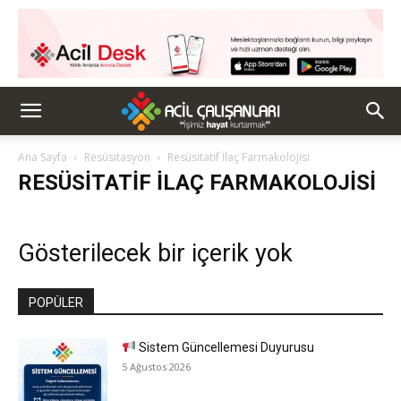
Ana Sayfa
Resüsitasyon
Resüsitatif İlaç Farmakolojisi
RESÜSITATIF İLAÇ FARMAKOLOJISI
Gösterilecek bir içerik yok
POPÜLER
Sistem Güncellemesi Duyurusu
5 Ağustos 2026