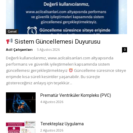
Genel
Sistem Güncellemesi Duyurusu
Acil Çalışanları
-
5 Ağustos 2026
0
Değerli kullanıcılarımız, www.acilcalisanlari.com altyapısında
performans ve güvenlik iyileştirmeleri kapsamında sistem
güncellemesi gerçekleştirmekteyiz
Güncelleme süresince siteye
erişimde kısa süreli kesintiler yaşanabilir. Bu süreçte
göstereceğiniz anlayış için teşekkür...
Prematür Ventriküler Kompleks (PVC)
4 Ağustos 2026
Tenekteplaz Uygulama
2 Ağustos 2026