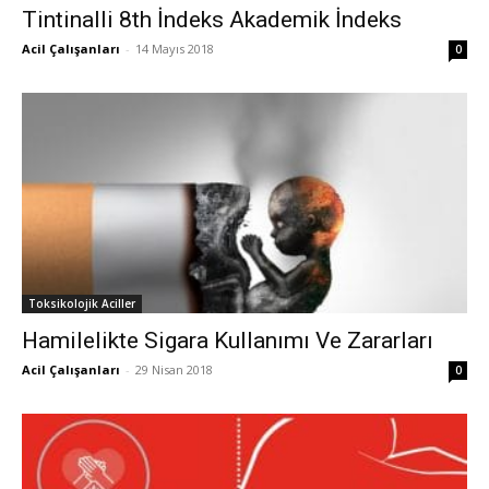
Tintinalli 8th İndeks Akademik İndeks
Acil Çalışanları
-
14 Mayıs 2018
0
Toksikolojik Aciller
Hamilelikte Sigara Kullanımı Ve Zararları
Acil Çalışanları
-
29 Nisan 2018
0