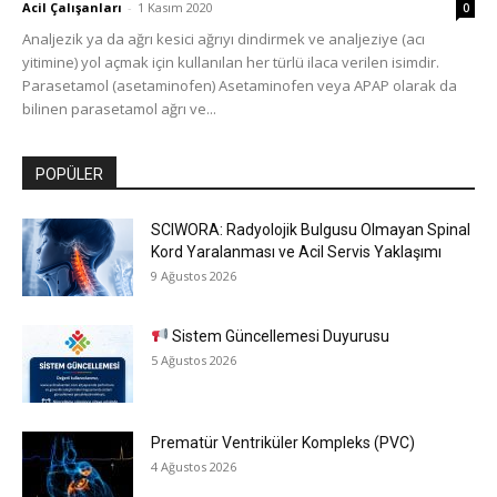
Acil Çalışanları
-
1 Kasım 2020
0
Analjezik ya da ağrı kesici ağrıyı dindirmek ve analjeziye (acı
yitimine) yol açmak için kullanılan her türlü ilaca verilen isimdir.
Parasetamol (asetaminofen) Asetaminofen veya APAP olarak da
bilinen parasetamol ağrı ve...
POPÜLER
SCIWORA: Radyolojik Bulgusu Olmayan Spinal
Kord Yaralanması ve Acil Servis Yaklaşımı
9 Ağustos 2026
Sistem Güncellemesi Duyurusu
5 Ağustos 2026
Prematür Ventriküler Kompleks (PVC)
4 Ağustos 2026