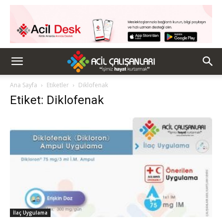
Ana Sayfa
Etiketler
Diklofenak
Etiket: Diklofenak
İlaç Uygulama