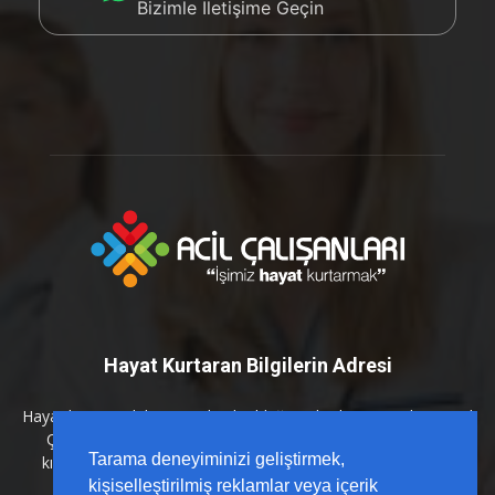
Bizimle İletişime Geçin
Hayat Kurtaran Bilgilerin Adresi
Hayat kurtaran bilginin en kritik olduğu anlarda yanınızdayız. Acil
Çalışanları platformu olarak; sahada karşılığı olan, güncel
Tarama deneyiminizi geliştirmek,
kılavuzlarla desteklenmiş ve hızlı erişilebilir içerikleri sizlerle
buluşturuyoruz.
kişiselleştirilmiş reklamlar veya içerik