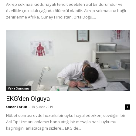
Akrep sokması ciddi, hayatı tehdit edebilen acil bir durumdur ve
özellikle çocukluk çağında ölümcül olabilir. Akrep sokmasına bağlı
zehirlenme Afrika, Güney Hindistan, Orta Doğu,...
Vaka Sunumu
EKG’den Olguya
Omer Faruk
-
18 Şubat 2019
1
Nöbet sonrası evde huzurlu bir uyku hayal ederken, sevdiğim bir
Acil Tıp Uzmanı ablamın bana attığı bir mesajla nasıl uykumu
kaçırdığını anlatacağım sizlere... EKG'de...