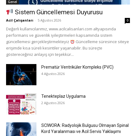
Genel
Sistem Güncellemesi Duyurusu
Acil Çalışanları
-
5 Ağustos 2026
0
Değerli kullanıcılarımız, www.acilcalisanlari.com altyapısında
performans ve güvenlik iyileştirmeleri kapsamında sistem
güncellemesi gerçekleştirmekteyiz
Güncelleme süresince siteye
erişimde kısa süreli kesintiler yaşanabilir. Bu süreçte
göstereceğiniz anlayış için teşekkür...
Prematür Ventriküler Kompleks (PVC)
4 Ağustos 2026
Tenekteplaz Uygulama
2 Ağustos 2026
SCIWORA: Radyolojik Bulgusu Olmayan Spinal
Kord Yaralanması ve Acil Servis Yaklaşımı