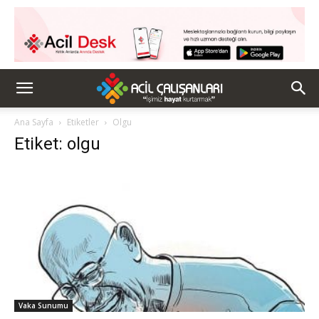
Ana Sayfa
Etiketler
Olgu
Etiket: olgu
Vaka Sunumu