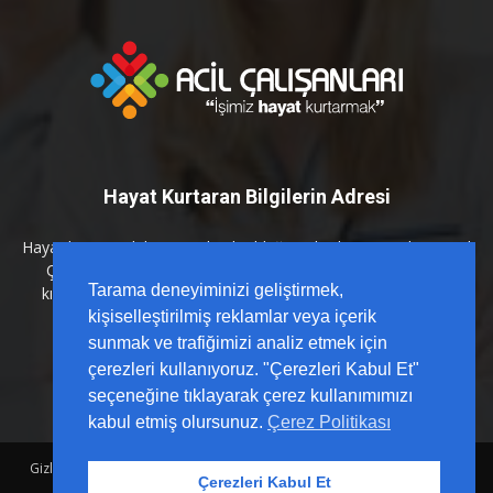
Hayat Kurtaran Bilgilerin Adresi
Hayat kurtaran bilginin en kritik olduğu anlarda yanınızdayız. Acil
Çalışanları platformu olarak; sahada karşılığı olan, güncel
Tarama deneyiminizi geliştirmek,
kılavuzlarla desteklenmiş ve hızlı erişilebilir içerikleri sizlerle
buluşturuyoruz.
kişiselleştirilmiş reklamlar veya içerik
sunmak ve trafiğimizi analiz etmek için
çerezleri kullanıyoruz. "Çerezleri Kabul Et"
seçeneğine tıklayarak çerez kullanımımızı
kabul etmiş olursunuz.
Çerez Politikası
Gizlilik Politikası
Sözleşme
Hesap Sil
Hakkımızda
Reklam
Çerezleri Kabul Et
İletişim
Yardım Merkezi