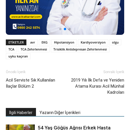
ETIKETLER
avr
EKG
Hipotansiyon
Kardiyoversiyon
olgu
TCA
TCA Zehirlenmesi
Trisiklik Antidepresan Zehirlenmesi
uyku kaçıran
Önceki İçerik
Sonraki İçerik
Acil Serviste Sık Kullanılan
2019 Yılı İlk Defa ve Yeniden
İlaçlar Bölüm 2
Atama Kurası Acil Münhal
Kadroları
İlgili Haberler
Yazarın Diğer İçerikleri
54 Yaş Göğüs Ağrısı Erkek Hasta