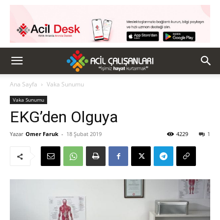
Ana Sayfa
Vaka Sunumu
Vaka Sunumu
EKG’den Olguya
Yazar
Omer Faruk
-
18 Şubat 2019
4229
1