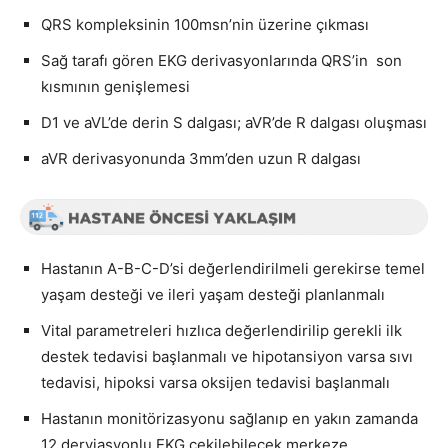
QRS kompleksinin 100msn’nin üzerine çıkması
Sağ tarafı gören EKG derivasyonlarında QRS’in son
kısmının genişlemesi
D1 ve aVL’de derin S dalgası; aVR’de R dalgası oluşması
aVR derivasyonunda 3mm’den uzun R dalgası
Hastanın A-B-C-D’si değerlendirilmeli gerekirse temel
yaşam desteği ve ileri yaşam desteği planlanmalı
Vital parametreleri hızlıca değerlendirilip gerekli ilk
destek tedavisi başlanmalı ve hipotansiyon varsa sıvı
tedavisi, hipoksi varsa oksijen tedavisi başlanmalı
Hastanın monitörizasyonu sağlanıp en yakın zamanda
12 derviasyonlu EKG çekilebilecek merkeze