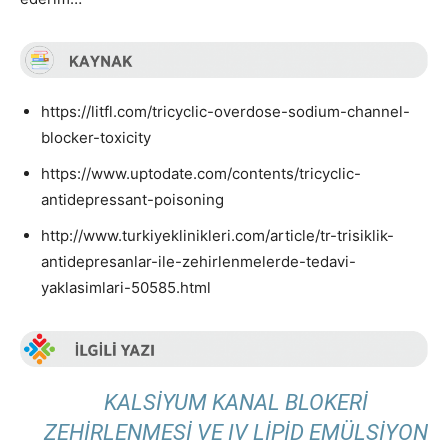
https://litfl.com/tricyclic-overdose-sodium-channel-
blocker-toxicity
https://www.uptodate.com/contents/tricyclic-
antidepressant-poisoning
http://www.turkiyeklinikleri.com/article/tr-trisiklik-
antidepresanlar-ile-zehirlenmelerde-tedavi-
yaklasimlari-50585.html
KALSIYUM KANAL BLOKERI
ZEHIRLENMESI VE IV LIPID EMÜLSIYON