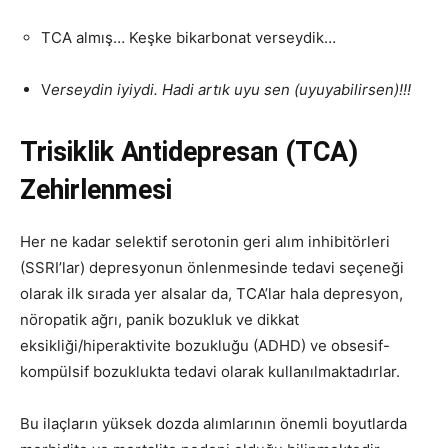
TCA almış… Keşke bikarbonat verseydik…
V
erseydin iyiydi. Hadi artık uyu sen (uyuyabilirsen)!!!
Trisiklik Antidepresan (TCA)
Zehirlenmesi
Her ne kadar selektif serotonin geri alım inhibitörleri
(SSRI’lar) depresyonun önlenmesinde tedavi seçeneği
olarak ilk sırada yer alsalar da, TCA’lar hala depresyon,
nöropatik ağrı, panik bozukluk ve dikkat
eksikliği/hiperaktivite bozukluğu (ADHD) ve obsesif-
kompülsif bozuklukta tedavi olarak kullanılmaktadırlar.
Bu ilaçların yüksek dozda alımlarının önemli boyutlarda