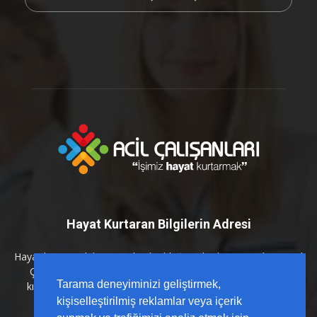
Hayat Kurtaran Bilgilerin Adresi
Hayat kurtaran bilginin en kritik olduğu anlarda yanınızdayız. Acil
Çalışanları platformu olarak; sahada karşılığı olan, güncel
Tarama deneyiminizi geliştirmek,
kılavuzlarla desteklenmiş ve hızlı erişilebilir içerikleri sizlerle
buluşturuyoruz.
kişiselleştirilmiş reklamlar veya içerik