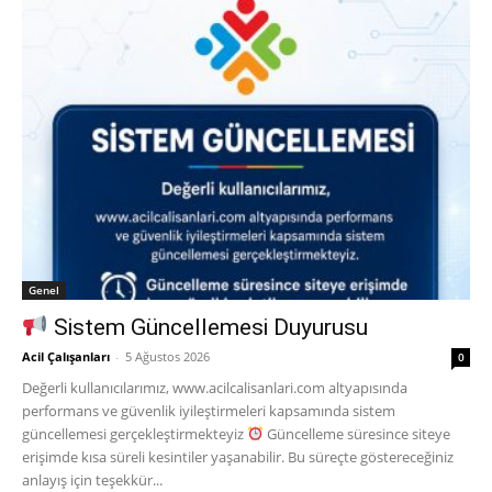
Genel
Sistem Güncellemesi Duyurusu
Acil Çalışanları
-
5 Ağustos 2026
0
Değerli kullanıcılarımız, www.acilcalisanlari.com altyapısında
performans ve güvenlik iyileştirmeleri kapsamında sistem
güncellemesi gerçekleştirmekteyiz
Güncelleme süresince siteye
erişimde kısa süreli kesintiler yaşanabilir. Bu süreçte göstereceğiniz
anlayış için teşekkür...