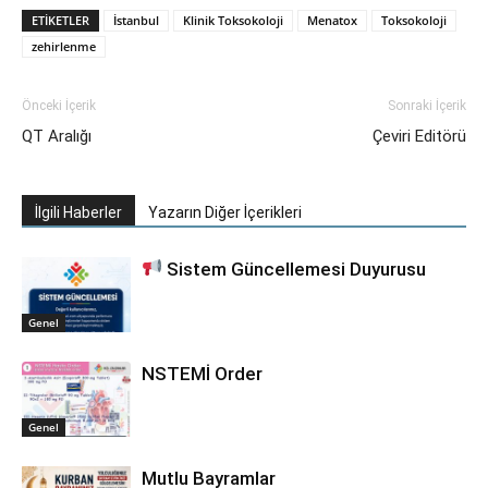
ETIKETLER
İstanbul
Klinik Toksokoloji
Menatox
Toksokoloji
zehirlenme
Önceki İçerik
Sonraki İçerik
QT Aralığı
Çeviri Editörü
İlgili Haberler
Yazarın Diğer İçerikleri
Sistem Güncellemesi Duyurusu
Genel
NSTEMİ Order
Genel
Mutlu Bayramlar