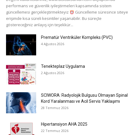
performans ve güvenlik iyileştirmeleri kapsamında sistem
güncellemesi gerçekleştirmekteyiz
Güncelleme süresince siteye
erişimde kısa süreli kesintiler yaşanabilir. Bu süreçte
göstereceğiniz anlayış için teşekkür...
Prematür Ventriküler Kompleks (PVC)
4 Ağustos 2026
Tenekteplaz Uygulama
2 Ağustos 2026
SCIWORA: Radyolojik Bulgusu Olmayan Spinal
Kord Yaralanması ve Acil Servis Yaklaşımı
28 Temmuz 2026
Hipertansiyon AHA 2025
22 Temmuz 2026