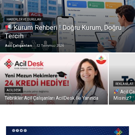
HABERLER VE DURULAR
Kurum Rehberi ! Doğru Kurum, Doğru
Tercih
Acil Çalışanları
-
12 Temmuz 2026
REKLAMLAR
ACILDESK
Acil Ça
Tebrikler Acil Çalışanları AcilDesk İle Yanında
Misiniz?