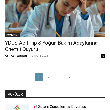
Reklamlar
YDUS Acil Tıp & Yoğun Bakım Adaylarına
Önemli Duyuru
Acil Çalışanları
-
17 Aralık 2025
0
1
2
3
POPÜLER
Sistem Güncellemesi Duyurusu