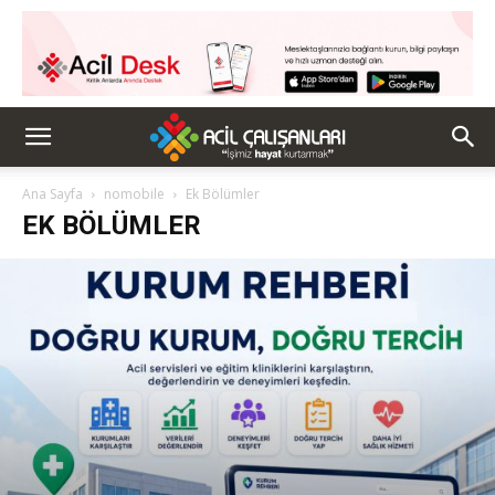
Ana Sayfa
nomobile
Ek Bölümler
EK BÖLÜMLER