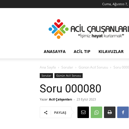
Cuma, Ağustos 7,
Acil
Çalışanları
ANASAYFA
ACIL TIP
KILAVUZLAR
Ana Sayfa
Sorular
Günün Acil Sorusu
Soru 000
Sorular
Günün Acil Sorusu
Soru 000080
Yazar
Acil Çalışanları
-
23 Eylül 2023
PAYLAŞ