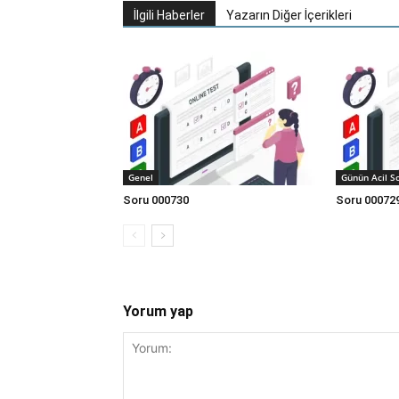
İlgili Haberler
Yazarın Diğer İçerikleri
Genel
Günün Acil S
Soru 000730
Soru 00072
Yorum yap