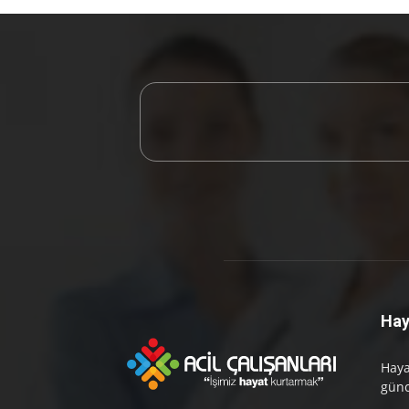
Hay
Haya
günc