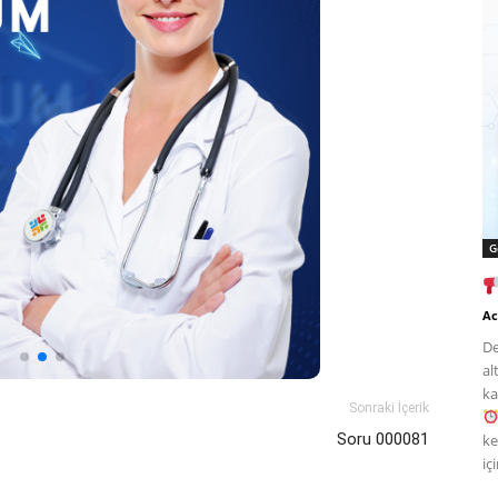
G
Ac
De
al
ka
Sonraki İçerik
Soru 000081
ke
iç