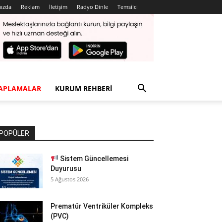
ızda
Reklam
İletişim
Radyo Dinle
Temsilci
APLAMALAR
KURUM REHBERI
POPÜLER
Sistem Güncellemesi
Duyurusu
5 Ağustos 2026
Prematür Ventriküler Kompleks
(PVC)