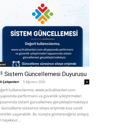
enel
Sistem Güncellemesi Duyurusu
il Çalışanları
-
5 Ağustos 2026
0
ğerli kullanıcılarımız, www.acilcalisanlari.com
tyapısında performans ve güvenlik iyileştirmeleri
psamında sistem güncellemesi gerçekleştirmekteyiz
Güncelleme süresince siteye erişimde kısa süreli
sintiler yaşanabilir. Bu süreçte göstereceğiniz anlayış
in teşekkür...