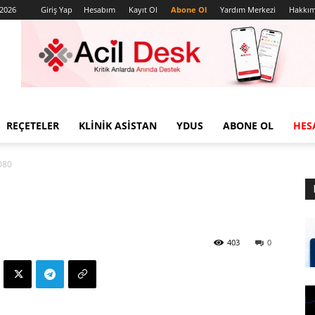
 2026
Giriş Yap
Hesabım
Kayıt Ol
Abone Ol
Yardım Merkezi
Hakkım
REÇETELER
KLINIK ASISTAN
YDUS
ABONE OL
HES
080
403
0