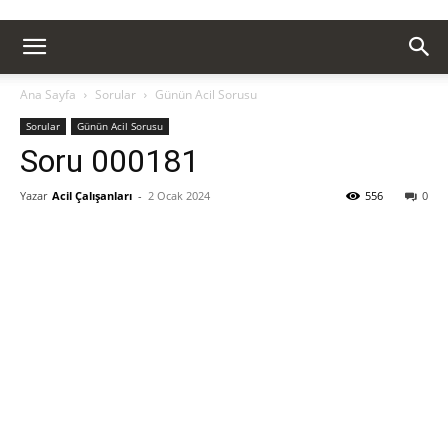
Ana Sayfa
Sorular
Günün Acil Sorusu
Sorular
Günün Acil Sorusu
Soru 000181
Yazar
Acil Çalışanları
-
2 Ocak 2024
556
0