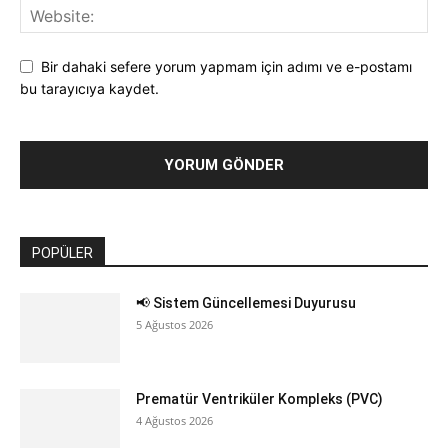
İlgili Haberler
Yazarın Diğer İçerikleri
Soru 000730
Genel
Soru 000729
Günün Acil
Sorusu
Soru 000726
Günün Acil
Sorusu
Yorum yap