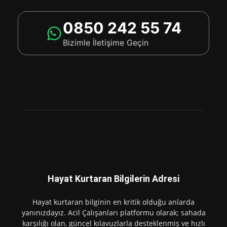
Genel
📢 Sistem Güncellemesi Duyurusu
Acil Çalışanları
-
5 Ağustos 2026
0
Değerli kullanıcılarımız, www.acilcalisanlari.com altyapısında
performans ve güvenlik iyileştirmeleri kapsamında sistem
güncellemesi gerçekleştirmekteyiz ⏰ Güncelleme süresince siteye
erişimde kısa süreli kesintiler yaşanabilir. Bu süreçte göstereceğiniz
anlayış için teşekkür...
Prematür Ventriküler Kompleks (PVC)
4 Ağustos 2026
Tenekteplaz Uygulama
2 Ağustos 2026