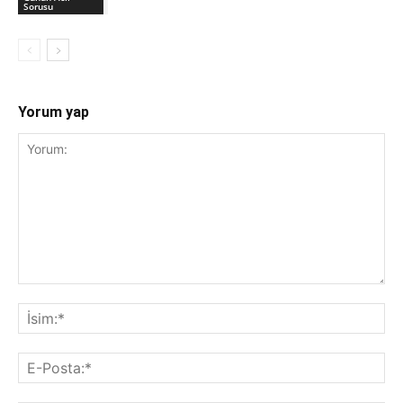
Önceki İçerik
Sonraki İçerik
Soru 000180
Hemotoraks Acil Yaklaşım