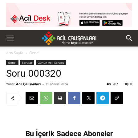
Ana Sayfa
Genel
Genel
Sorular
Günün Acil Sorusu
Soru 000320
Yazar
Acil Çalışanları
-
19 Mayıs 2024
207
0
Bu İçerik Sadece Aboneler