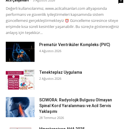
Acil Çalışanları
-
5 Ağustos 2026
0
Değerli kullanıcılarımız, www.acilcalisanlari.com altyapısında
performans ve güvenlik iyileştirmeleri kapsamında sistem
güncellemesi gerçekleştirmekteyiz
Güncelleme süresince siteye
erişimde kısa süreli kesintiler yaşanabilir. Bu süreçte göstereceğiniz
anlayış için teşekkür...
Prematür Ventriküler Kompleks (PVC)
4 Ağustos 2026
Tenekteplaz Uygulama
2 Ağustos 2026
SCIWORA: Radyolojik Bulgusu Olmayan
Spinal Kord Yaralanması ve Acil Servis
Yaklaşımı
28 Temmuz 2026