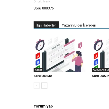
Önceki İçerik
Soru 000376
İlgili Haberler
Yazarın Diğer İçerikleri
Genel
Günün Acil S
Soru 000730
Soru 00072
Yorum yap