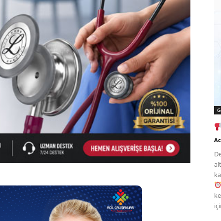
G
Ac
De
al
ka
ke
iç