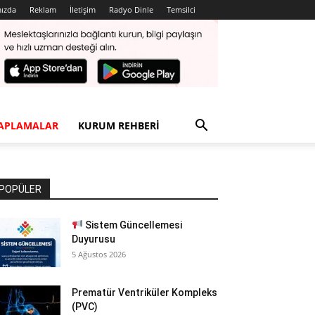
ızda
Reklam
İletişim
Radyo Dinle
Temsilci
APLAMALAR
KURUM REHBERI
POPÜLER
Sistem Güncellemesi
Duyurusu
5 Ağustos 2026
Prematür Ventriküler Kompleks
(PVC)