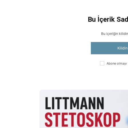
Bu İçerik Sad
Bu içeriğin kilid
Kilidi
Abone olmayı