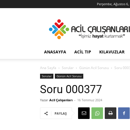
Perşembe, Ağustos 6,
Acil
Çalışanları
ANASAYFA
ACIL TIP
KILAVUZLAR
Ana Sayfa
Sorular
Günün Acil Sorusu
Soru 000
Sorular
Günün Acil Sorusu
Soru 000377
Yazar
Acil Çalışanları
-
16 Temmuz 2024
PAYLAŞ