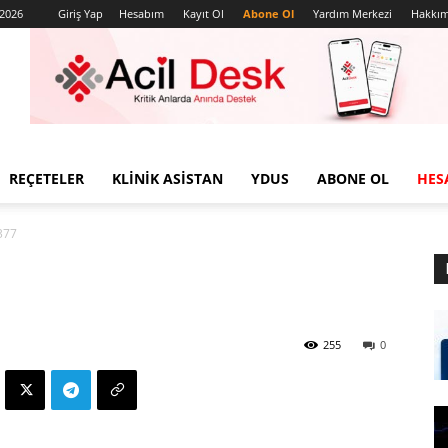
 2026
Giriş Yap
Hesabım
Kayıt Ol
Abone Ol
Yardım Merkezi
Hakkım
REÇETELER
KLINIK ASISTAN
YDUS
ABONE OL
HES
377
255
0