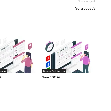
Sonraki İçerik
Soru 000378
orusu
Günün Acil Sorusu
9
Soru 000726