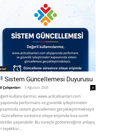
enel
Sistem Güncellemesi Duyurusu
il Çalışanları
-
5 Ağustos 2026
0
ğerli kullanıcılarımız, www.acilcalisanlari.com
tyapısında performans ve güvenlik iyileştirmeleri
psamında sistem güncellemesi gerçekleştirmekteyiz
Güncelleme süresince siteye erişimde kısa süreli
sintiler yaşanabilir. Bu süreçte göstereceğiniz anlayış
in teşekkür...