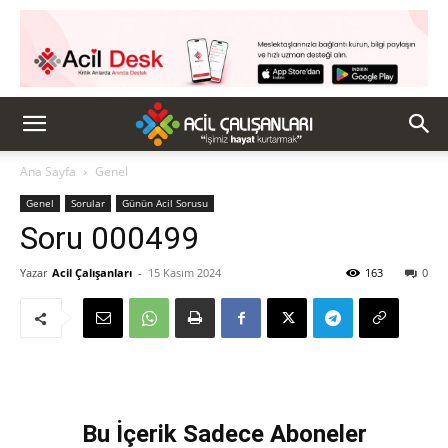
Ana Sayfa
Genel
Genel
Sorular
Günün Acil Sorusu
Soru 000499
Yazar
Acil Çalışanları
-
15 Kasım 2024
163
0
Bu İçerik Sadece Aboneler