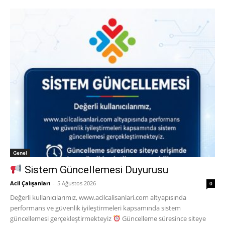
Genel
Sistem Güncellemesi Duyurusu
Acil Çalışanları
-
5 Ağustos 2026
0
Değerli kullanıcılarımız, www.acilcalisanlari.com altyapısında
performans ve güvenlik iyileştirmeleri kapsamında sistem
güncellemesi gerçekleştirmekteyiz
Güncelleme süresince siteye