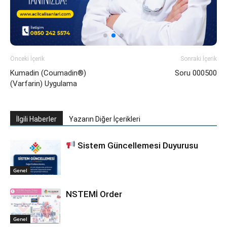
Önceki İçerik
Sonraki İçerik
Kumadin (Coumadin®)
Soru 000500
(Varfarin) Uygulama
İlgili Haberler
Yazarın Diğer İçerikleri
Sistem Güncellemesi Duyurusu
Genel
NSTEMİ Order
Genel