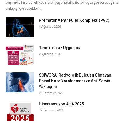
erişimde kısa süreli kesintiler yaşanabilir. Bu süreçte göstereceğiniz
anlayış için teşekkür...
Prematür Ventriküler Kompleks (PVC)
4 Ağustos 2026
Tenekteplaz Uygulama
2 Ağustos 2026
SCIWORA: Radyolojik Bulgusu Olmayan
Spinal Kord Yaralanması ve Acil Servis
Yaklaşımı
28 Temmuz 2026
Hipertansiyon AHA 2025
22 Temmuz 2026