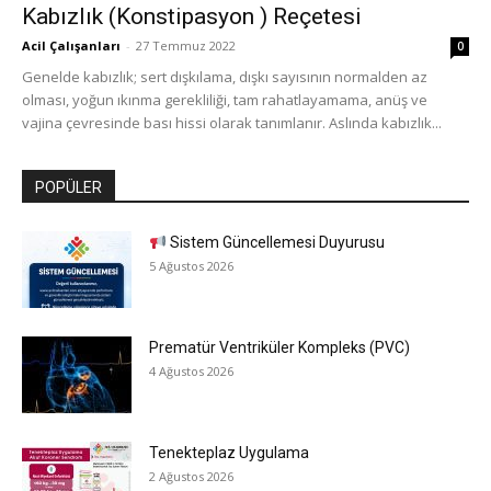
Kabızlık (Konstipasyon ) Reçetesi
Acil Çalışanları
-
27 Temmuz 2022
0
Genelde kabızlık; sert dışkılama, dışkı sayısının normalden az
olması, yoğun ıkınma gerekliliği, tam rahatlayamama, anüş ve
vajina çevresinde bası hissi olarak tanımlanır. Aslında kabızlık...
POPÜLER
Sistem Güncellemesi Duyurusu
5 Ağustos 2026
Prematür Ventriküler Kompleks (PVC)
4 Ağustos 2026
Tenekteplaz Uygulama
2 Ağustos 2026