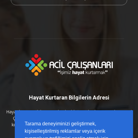
Hayat Kurtaran Bilgilerin Adresi
Hayat kurtaran bilginin en kritik olduğu anlarda yanınızdayız. Acil
Çalışanları platformu olarak; sahada karşılığı olan, güncel
Tarama deneyiminizi geliştirmek,
kılavuzlarla desteklenmiş ve hızlı erişilebilir içerikleri sizlerle
buluşturuyoruz.
kişiselleştirilmiş reklamlar veya içerik