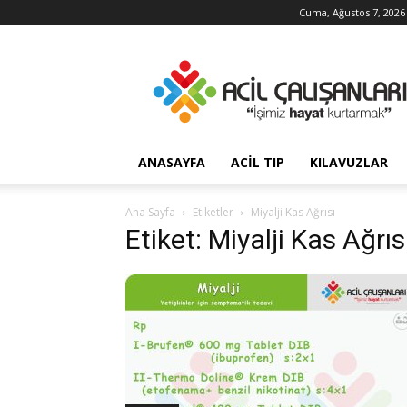
Cuma, Ağustos 7, 2026
Acil
Çalışanları
ANASAYFA
ACIL TIP
KILAVUZLAR
Ana Sayfa
Etiketler
Miyalji Kas Ağrısı
Etiket: Miyalji Kas Ağrıs