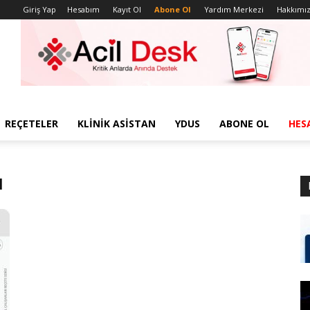
Giriş Yap
Hesabım
Kayıt Ol
Abone Ol
Yardım Merkezi
Hakkımı
REÇETELER
KLINIK ASISTAN
YDUS
ABONE OL
HES
ı