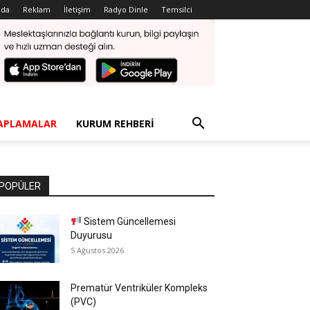
zda
Reklam
İletişim
Radyo Dinle
Temsilci
APLAMALAR
KURUM REHBERI
POPÜLER
Sistem Güncellemesi
Duyurusu
5 Ağustos 2026
Prematür Ventriküler Kompleks
(PVC)