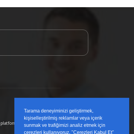
Tarama deneyiminizi geliştirmek,
kişiselleştirilmiş reklamlar veya içerik
ı platformu olarak; sahada karşılığı olan, güncel
sunmak ve trafiğimizi analiz etmek için
çerezleri kullanıyoruz. "Çerezleri Kabul Et"