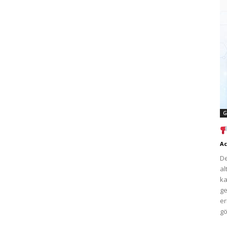
G
Ac
De
al
ka
ge
er
gö