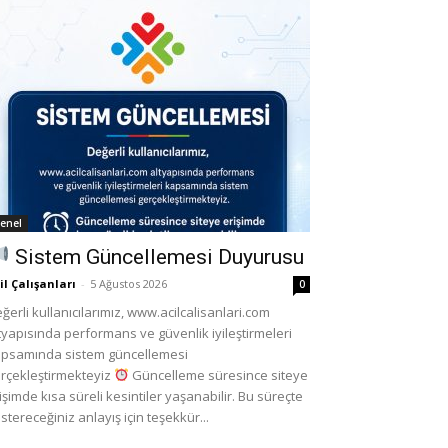
enel
Sistem Güncellemesi Duyurusu
il Çalışanları
-
5 Ağustos 2026
0
ğerli kullanıcılarımız, www.acilcalisanlari.com
tyapısında performans ve güvenlik iyileştirmeleri
psamında sistem güncellemesi
rçekleştirmekteyiz
Güncelleme süresince siteye
işimde kısa süreli kesintiler yaşanabilir. Bu süreçte
stereceğiniz anlayış için teşekkür...