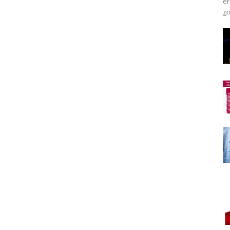
er
gö