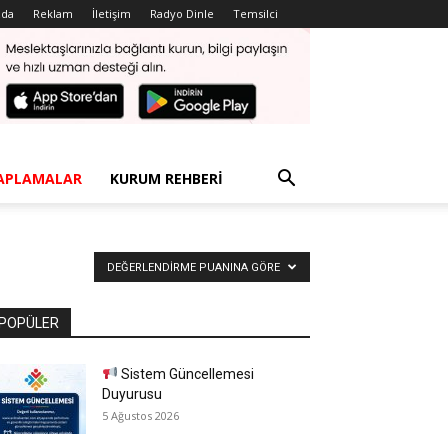
zda
Reklam
İletişim
Radyo Dinle
Temsilci
APLAMALAR
KURUM REHBERI
DEĞERLENDIRME PUANINA GÖRE
POPÜLER
Sistem Güncellemesi
Duyurusu
5 Ağustos 2026