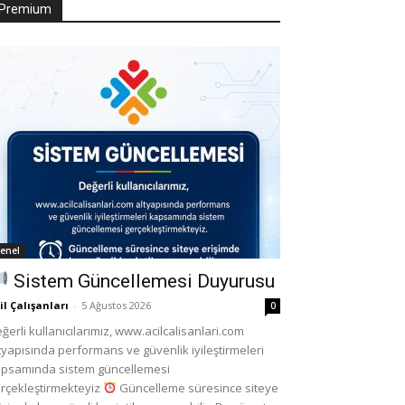
Premium
enel
Sistem Güncellemesi Duyurusu
il Çalışanları
-
5 Ağustos 2026
0
ğerli kullanıcılarımız, www.acilcalisanlari.com
tyapısında performans ve güvenlik iyileştirmeleri
psamında sistem güncellemesi
rçekleştirmekteyiz
Güncelleme süresince siteye