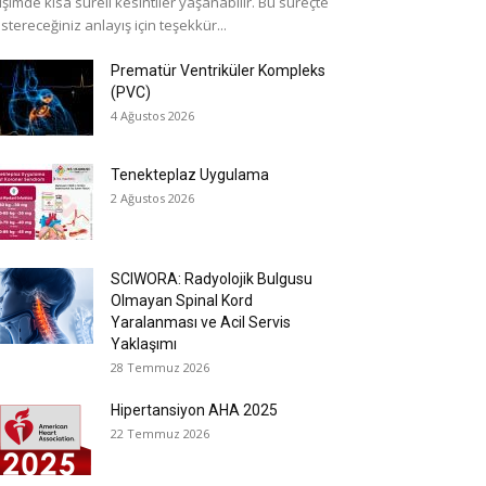
işimde kısa süreli kesintiler yaşanabilir. Bu süreçte
stereceğiniz anlayış için teşekkür...
Prematür Ventriküler Kompleks
(PVC)
4 Ağustos 2026
Tenekteplaz Uygulama
2 Ağustos 2026
SCIWORA: Radyolojik Bulgusu
Olmayan Spinal Kord
Yaralanması ve Acil Servis
Yaklaşımı
28 Temmuz 2026
Hipertansiyon AHA 2025
22 Temmuz 2026