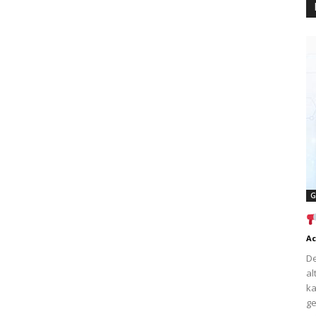
G
Ac
De
al
ka
ge