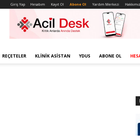
Giriş Yap
Hesabım
Kayıt Ol
Abone Ol
Yardım Merkezi
Hakkımı
REÇETELER
KLINIK ASISTAN
YDUS
ABONE OL
HES