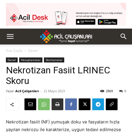
Ana Sayfa
Genel
Genel
Hesaplamalar
Skorlamalar
Nekrotizan Fasiit LRINEC
Skoru
Yazar
Acil Çalışanları
-
22 Mayıs 2023
2869
0
Nekrotizan fasiit (NF) yumuşak doku ve fasyaların hızla
yayılan nekrozu ile karakterize, uygun tedavi edilmezse