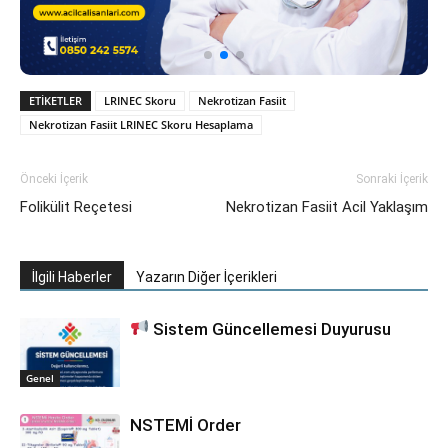
ETIKETLER
LRINEC Skoru
Nekrotizan Fasiit
Nekrotizan Fasiit LRINEC Skoru Hesaplama
Önceki İçerik
Sonraki İçerik
Folikülit Reçetesi
Nekrotizan Fasiit Acil Yaklaşım
İlgili Haberler
Yazarın Diğer İçerikleri
Sistem Güncellemesi Duyurusu
Genel
NSTEMİ Order