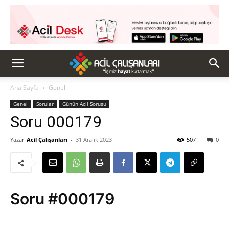
Ana Sayfa
Genel
Genel
Sorular
Günün Acil Sorusu
Soru 000179
Yazar
Acil Çalışanları
-
31 Aralık 2023
507
0
Soru #000179