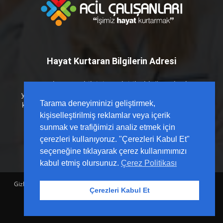
Hayat Kurtaran Bilgilerin Adresi
Hayat kurtaran bilginin en kritik olduğu anlarda
yanınızdayız. Acil Çalışanları platformu olarak; sahada
Tarama deneyiminizi geliştirmek,
karşılığı olan, güncel kılavuzlarla desteklenmiş ve hızlı
erişilebilir içerikleri sizlerle buluşturuyoruz.
kişiselleştirilmiş reklamlar veya içerik
sunmak ve trafiğimizi analiz etmek için
çerezleri kullanıyoruz. "Çerezleri Kabul Et"
seçeneğine tıklayarak çerez kullanımımızı
kabul etmiş olursunuz.
Çerez Politikası
Gizlilik Politikası
Sözleşme
Hesap Sil
Hakkımızda
Reklam
Çerezleri Kabul Et
İletişim
Yardım Merkezi
© Acil Çalışanları |