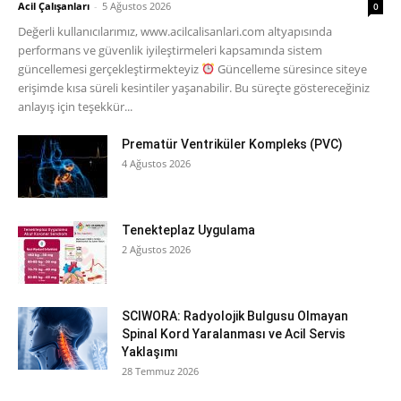
Acil Çalışanları
-
5 Ağustos 2026
0
Değerli kullanıcılarımız, www.acilcalisanlari.com altyapısında
performans ve güvenlik iyileştirmeleri kapsamında sistem
güncellemesi gerçekleştirmekteyiz
Güncelleme süresince siteye
erişimde kısa süreli kesintiler yaşanabilir. Bu süreçte göstereceğiniz
anlayış için teşekkür...
Prematür Ventriküler Kompleks (PVC)
4 Ağustos 2026
Tenekteplaz Uygulama
2 Ağustos 2026
SCIWORA: Radyolojik Bulgusu Olmayan
Spinal Kord Yaralanması ve Acil Servis
Yaklaşımı
28 Temmuz 2026