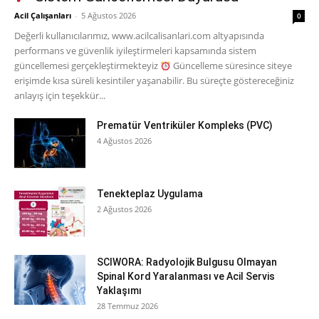
Acil Çalışanları
-
5 Ağustos 2026
0
Değerli kullanıcılarımız, www.acilcalisanlari.com altyapısında
performans ve güvenlik iyileştirmeleri kapsamında sistem
güncellemesi gerçekleştirmekteyiz
Güncelleme süresince siteye
erişimde kısa süreli kesintiler yaşanabilir. Bu süreçte göstereceğiniz
anlayış için teşekkür...
Prematür Ventriküler Kompleks (PVC)
4 Ağustos 2026
Tenekteplaz Uygulama
2 Ağustos 2026
SCIWORA: Radyolojik Bulgusu Olmayan
Spinal Kord Yaralanması ve Acil Servis
Yaklaşımı
28 Temmuz 2026