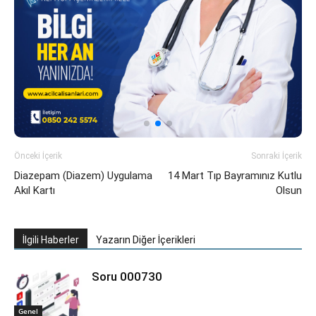
Önceki İçerik
Sonraki İçerik
Diazepam (Diazem) Uygulama
14 Mart Tıp Bayramınız Kutlu
Akıl Kartı
Olsun
İlgili Haberler
Yazarın Diğer İçerikleri
Soru 000730
Genel