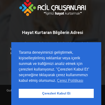
Hayat Kurtaran Bilgilerin Adresi
Hayat kurtaran bilginin en kritik olduğu anlarda
yanınızdayız. Acil Çalışanları platformu olarak; sahada
Tarama deneyiminizi geliştirmek,
karşılığı olan, güncel kılavuzlarla desteklenmiş ve hızlı
erişilebilir içerikleri sizlerle buluşturuyoruz.
kişiselleştirilmiş reklamlar veya içerik
sunmak ve trafiğimizi analiz etmek için
çerezleri kullanıyoruz. "Çerezleri Kabul Et"
seçeneğine tıklayarak çerez kullanımımızı
kabul etmiş olursunuz.
Çerez Politikası
Gizlilik Politikası
Sözleşme
Hesap Sil
Hakkımızda
Reklam
Çerezleri Kabul Et
İletişim
Yardım Merkezi
© Acil Çalışanları |