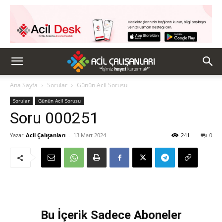
Ana Sayfa
Sorular
Günün Acil Sorusu
Sorular
Günün Acil Sorusu
Soru 000251
Yazar
Acil Çalışanları
-
13 Mart 2024
241
0
Bu İçerik Sadece Aboneler