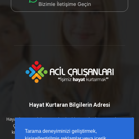
Bizimle İletişime Geçin
Hayat Kurtaran Bilgilerin Adresi
Hayat kurtaran bilginin en kritik olduğu anlarda yanınızdayız. Acil
Çalışanları platformu olarak; sahada karşılığı olan, güncel
Tarama deneyiminizi geliştirmek,
kılavuzlarla desteklenmiş ve hızlı erişilebilir içerikleri sizlerle
buluşturuyoruz.
kişiselleştirilmiş reklamlar veya içerik