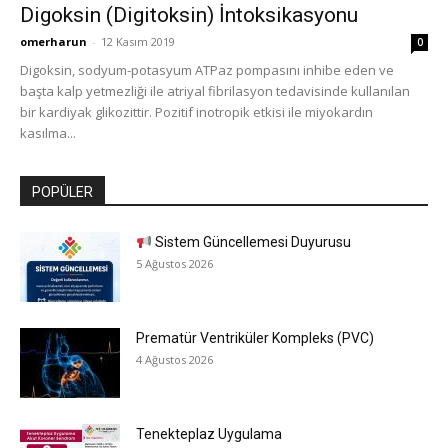
Digoksin (Digitoksin) İntoksikasyonu
omerharun
-
12 Kasım 2019
0
Digoksin, sodyum-potasyum ATPaz pompasını inhibe eden ve
başta kalp yetmezliği ile atriyal fibrilasyon tedavisinde kullanılan
bir kardiyak glikozittir. Pozitif inotropik etkisi ile miyokardın
kasılma...
POPÜLER
Sistem Güncellemesi Duyurusu
5 Ağustos 2026
Prematür Ventriküler Kompleks (PVC)
4 Ağustos 2026
Tenekteplaz Uygulama