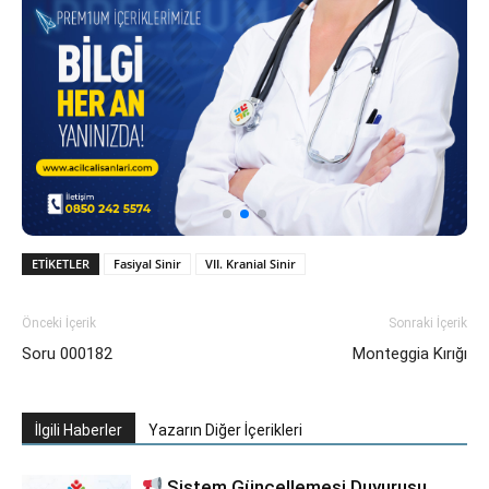
ETIKETLER
Fasiyal Sinir
VII. Kranial Sinir
Önceki İçerik
Sonraki İçerik
Soru 000182
Monteggia Kırığı
İlgili Haberler
Yazarın Diğer İçerikleri
Sistem Güncellemesi Duyurusu