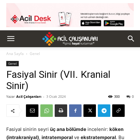
Ana Sayfa
Genel
Genel
Fasiyal Sinir (VII. Kranial
Sinir)
Yazar
Acil Çalışanları
-
3 Ocak 2024
300
0
Fasiyal sinirin seyri
üç ana bölümde
incelenir:
köken
(intrakraniyal)
,
intratemporal
ve
ekstratemporal
. Bu