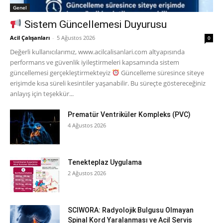
Genel
Sistem Güncellemesi Duyurusu
Acil Çalışanları
-
5 Ağustos 2026
0
Değerli kullanıcılarımız, www.acilcalisanlari.com altyapısında
performans ve güvenlik iyileştirmeleri kapsamında sistem
güncellemesi gerçekleştirmekteyiz
Güncelleme süresince siteye
erişimde kısa süreli kesintiler yaşanabilir. Bu süreçte göstereceğiniz
anlayış için teşekkür...
Prematür Ventriküler Kompleks (PVC)
4 Ağustos 2026
Tenekteplaz Uygulama
2 Ağustos 2026
SCIWORA: Radyolojik Bulgusu Olmayan
Spinal Kord Yaralanması ve Acil Servis