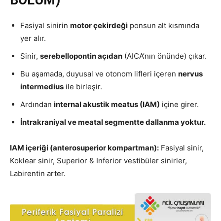
Fasiyal sinirin
motor çekirdeği
ponsun alt kısmında
yer alır.
Sinir,
serebellopontin açıdan
(AICA’nın önünde) çıkar.
Bu aşamada, duyusal ve otonom lifleri içeren
nervus
intermedius
ile birleşir.
Ardından
internal akustik meatus (IAM)
içine girer.
İntrakraniyal ve meatal segmentte dallanma yoktur.
IAM içeriği (anterosuperior kompartman):
Fasiyal sinir,
Koklear sinir, Superior & Inferior vestibüler sinirler,
Labirentin arter.