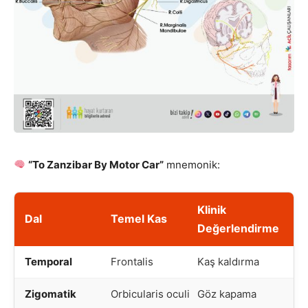
“To Zanzibar By Motor Car”
mnemonik:
Klinik
Dal
Temel Kas
Değerlendirme
Temporal
Frontalis
Kaş kaldırma
Zigomatik
Orbicularis oculi
Göz kapama