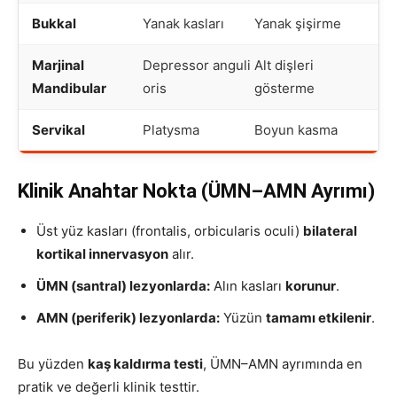
Bukkal
Yanak kasları
Yanak şişirme
Marjinal
Depressor anguli
Alt dişleri
Mandibular
oris
gösterme
Servikal
Platysma
Boyun kasma
Klinik Anahtar Nokta (ÜMN–AMN Ayrımı)
Üst yüz kasları (frontalis, orbicularis oculi)
bilateral
kortikal innervasyon
alır.
ÜMN (santral) lezyonlarda:
Alın kasları
korunur
.
AMN (periferik) lezyonlarda:
Yüzün
tamamı etkilenir
.
Bu yüzden
kaş kaldırma testi
, ÜMN–AMN ayrımında en
pratik ve değerli klinik testtir.