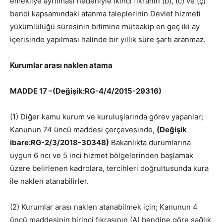
emekliye ayrılması nedeniyle ikinci fıkranın (b), (c) ve (ç)
bendi kapsamındaki atanma taleplerinin Devlet hizmeti
yükümlülüğü süresinin bitimine müteakip en geç iki ay
içerisinde yapılması halinde bir yıllık süre şartı aranmaz.
Kurumlar arası naklen atama
MADDE 17 –(Değişik:RG-4/4/2015-29316)
(1) Diğer kamu kurum ve kuruluşlarında görev yapanlar;
Kanunun 74 üncü maddesi çerçevesinde,
(Değişik
ibare:RG-2/3/2018-30348)
Bakanlıkta
durumlarına
uygun 6 ncı ve 5 inci hizmet bölgelerinden başlamak
üzere belirlenen kadrolara, tercihleri doğrultusunda kura
ile naklen atanabilirler.
(2) Kurumlar arası naklen atanabilmek için; Kanunun 4
üncü maddesinin birinci fıkrasının (A) bendine göre sağlık