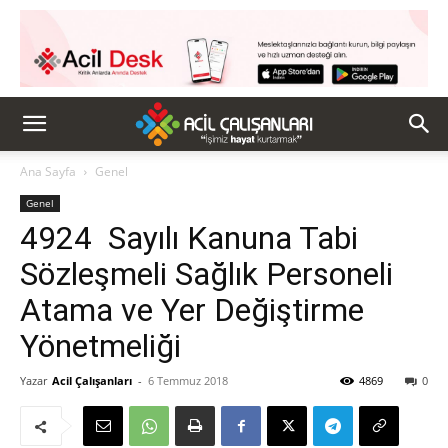
Ana Sayfa
Genel
Genel
4924 Sayılı Kanuna Tabi
Sözleşmeli Sağlık Personeli
Atama ve Yer Değiştirme
Yönetmeliği
Yazar
Acil Çalışanları
-
6 Temmuz 2018
4869
0