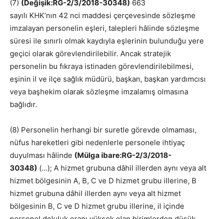
(7)
(Değişik:RG-2/3/2018-30348)
663
sayılı KHK’nın 42 nci maddesi çerçevesinde sözleşme
imzalayan personelin eşleri, talepleri hâlinde sözleşme
süresi ile sınırlı olmak kaydıyla eşlerinin bulunduğu yere
geçici olarak görevlendirilebilir. Ancak stratejik
personelin bu fıkraya istinaden görevlendirilebilmesi,
eşinin il ve ilçe sağlık müdürü, başkan, başkan yardımcısı
veya başhekim olarak sözleşme imzalamış olmasına
bağlıdır.
(8) Personelin herhangi bir suretle görevde olmaması,
nüfus hareketleri gibi nedenlerle personele ihtiyaç
duyulması hâlinde
(Mülga ibare:RG-2/3/2018-
30348)
(…); A hizmet grubuna dâhil illerden aynı veya alt
hizmet bölgesinin A, B, C ve D hizmet grubu illerine, B
hizmet grubuna dâhil illerden aynı veya alt hizmet
bölgesinin B, C ve D hizmet grubu illerine, il içinde
personel doluluk oranı yüksek olan birimlerden düşük