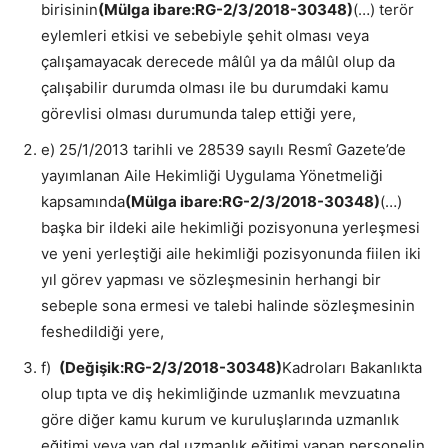
birisinin
(Mülga ibare:RG-2/3/2018-30348)
(…) terör
eylemleri etkisi ve sebebiyle şehit olması veya
çalışamayacak derecede mâlûl ya da mâlûl olup da
çalışabilir durumda olması ile bu durumdaki kamu
görevlisi olması durumunda talep ettiği yere,
e) 25/1/2013 tarihli ve 28539 sayılı Resmî Gazete’de
yayımlanan Aile Hekimliği Uygulama Yönetmeliği
kapsamında
(Mülga ibare:RG-2/3/2018-30348)
(…)
başka bir ildeki aile hekimliği pozisyonuna yerleşmesi
ve yeni yerleştiği aile hekimliği pozisyonunda fiilen iki
yıl görev yapması ve sözleşmesinin herhangi bir
sebeple sona ermesi ve talebi halinde sözleşmesinin
feshedildiği yere,
f)
(Değişik:RG-2/3/2018-30348)
Kadroları Bakanlıkta
olup tıpta ve diş hekimliğinde uzmanlık mevzuatına
göre diğer kamu kurum ve kuruluşlarında uzmanlık
eğitimi veya yan dal uzmanlık eğitimi yapan personelin