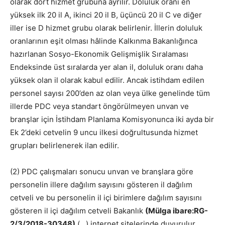
olarak dört hizmet grubuna ayrılır. Doluluk oranı en
yüksek ilk 20 il A, ikinci 20 il B, üçüncü 20 il C ve diğer
iller ise D hizmet grubu olarak belirlenir. İllerin doluluk
oranlarının eşit olması hâlinde Kalkınma Bakanlığınca
hazırlanan Sosyo-Ekonomik Gelişmişlik Sıralaması
Endeksinde üst sıralarda yer alan il, doluluk oranı daha
yüksek olan il olarak kabul edilir. Ancak istihdam edilen
personel sayısı 200’den az olan veya ülke genelinde tüm
illerde PDC veya standart öngörülmeyen unvan ve
branşlar için İstihdam Planlama Komisyonunca iki ayda bir
Ek 2’deki cetvelin 9 uncu ilkesi doğrultusunda hizmet
grupları belirlenerek ilan edilir.
(2) PDC çalışmaları sonucu unvan ve branşlara göre
personelin illere dağılım sayısını gösteren il dağılım
cetveli ve bu personelin il içi birimlere dağılım sayısını
gösteren il içi dağılım cetveli Bakanlık
(Mülga ibare:RG-
2/3/2018-30348)
(…) internet sitelerinde duyurulur.