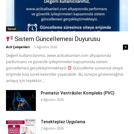
Genel
Sistem Güncellemesi Duyurusu
Acil Çalışanları
-
5 Ağustos 2026
0
Değerli kullanıcılarımız, www.acilcalisanlari.com altyapısında
performans ve güvenlik iyileştirmeleri kapsamında sistem
güncellemesi gerçekleştirmekteyiz
Güncelleme süresince siteye
erişimde kısa süreli kesintiler yaşanabilir. Bu süreçte göstereceğiniz
anlayış için teşekkür...
Prematür Ventriküler Kompleks (PVC)
4 Ağustos 2026
Tenekteplaz Uygulama
2 Ağustos 2026