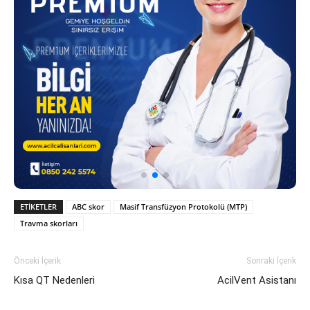
ETIKETLER
ABC skor
Masif Transfüzyon Protokolü (MTP)
Travma skorları
Önceki İçerik
Sonraki İçerik
Kısa QT Nedenleri
AcilVent Asistanı