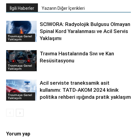
İlgili Haberler
Yazarın Diğer İçerikleri
SCIWORA: Radyolojik Bulgusu Olmayan
Spinal Kord Yaralanması ve Acil Servis
Travmaya Genel
Yaklaşımı
Yaklaşım
Travma Hastalarında Sıvı ve Kan
Resüsitasyonu
Travmaya Genel
Yaklaşım
Acil serviste traneksamik asit
kullanımı: TATD-AKOM 2024 klinik
Travmaya Genel
politika rehberi ışığında pratik yaklaşım
Yaklaşım
Yorum yap