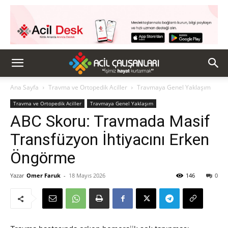
Ana Sayfa
Travma ve Ortopedik Aciller
Travmaya Genel Yaklaşım
Travma ve Ortopedik Aciller
Travmaya Genel Yaklaşım
ABC Skoru: Travmada Masif
Transfüzyon İhtiyacını Erken
Öngörme
Yazar
Omer Faruk
-
18 Mayıs 2026
146
0