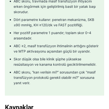
ABC skoru, travmada masif transfüzyon ihtiyacını
erken öngörmek için geliştirilmiş basit bir yatak başı
skorudur.
Dört parametre kullanır: penetran mekanizma, SKB
≤90 mmHg, KH ≥120/dk ve FAST pozitifliği.
Her pozitif parametre 1 puandır; toplam skor 0–4
arasındadır.
ABC ≥2, masif transfüzyon ihtimalinin arttığını gösterir
ve MTP aktivasyonu açısından güçlü bir uyarıdır.
Skor düşük olsa bile klinik şüphe yüksekse
resüsitasyon ve kanama kontrolü geciktirilmemelidir.
ABC skoru, “kan verilsin mi?” sorusundan çok “masif
transfüzyon protokolü gerekli olabilir mi?” sorusuna
yanıt verir.
Kaynaklar