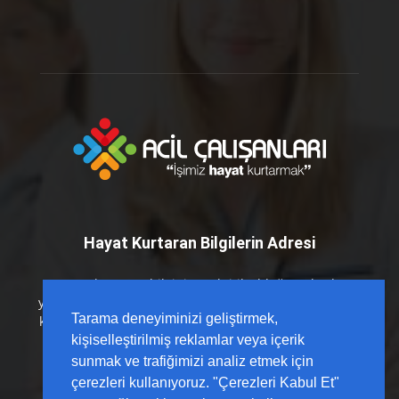
Hayat Kurtaran Bilgilerin Adresi
Hayat kurtaran bilginin en kritik olduğu anlarda
yanınızdayız. Acil Çalışanları platformu olarak; sahada
Tarama deneyiminizi geliştirmek,
karşılığı olan, güncel kılavuzlarla desteklenmiş ve hızlı
erişilebilir içerikleri sizlerle buluşturuyoruz.
kişiselleştirilmiş reklamlar veya içerik
sunmak ve trafiğimizi analiz etmek için
çerezleri kullanıyoruz. "Çerezleri Kabul Et"