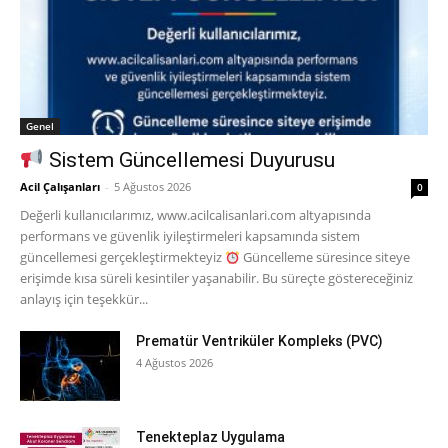
Genel
Sistem Güncellemesi Duyurusu
Acil Çalışanları
-
5 Ağustos 2026
0
Değerli kullanıcılarımız, www.acilcalisanlari.com altyapısında
performans ve güvenlik iyileştirmeleri kapsamında sistem
güncellemesi gerçekleştirmekteyiz
Güncelleme süresince siteye
erişimde kısa süreli kesintiler yaşanabilir. Bu süreçte göstereceğiniz
anlayış için teşekkür...
Prematür Ventriküler Kompleks (PVC)
4 Ağustos 2026
Tenekteplaz Uygulama