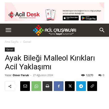
Ana Sayfa
Genel
Genel
Ayak Bileği Malleol Kırıkları
Acil Yaklaşımı
Yazar
Omer Faruk
-
27 Ağustos 2024
12270
0