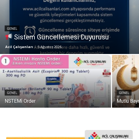
GENEL
Sistem Güncellemesi Duyurusu
Acil Çalışanları
-
5 Ağustos 2026
GENEL
GENEL
NSTEMİ Order
Mutlu Bay