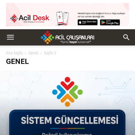
Ana Sayfa
Genel
Sayfa 3
GENEL