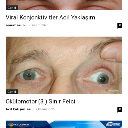
Genel
Viral Konjonktivitler Acil Yaklaşım
omerharun
-
9 Kasım 2025
0
Genel
Okülomotor (3.) Sinir Felci
Acil Çalışanları
-
7 Kasım 2025
0