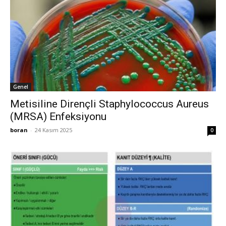
Genel
Metisiline Dirençli Staphylococcus Aureus
(MRSA) Enfeksiyonu
boran
-
24 Kasım 2025
0