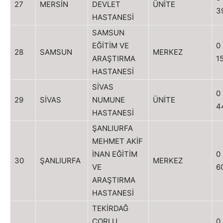
27
MERSİN
DEVLET
ÜNİTE
3
HASTANESİ
SAMSUN
EĞİTİM VE
0
28
SAMSUN
MERKEZ
ARAŞTIRMA
1
HASTANESİ
SİVAS
0
29
SİVAS
NUMUNE
ÜNİTE
4
HASTANESİ
ŞANLIURFA
MEHMET AKİF
İNAN EĞİTİM
0
30
ŞANLIURFA
MERKEZ
VE
6
ARAŞTIRMA
HASTANESİ
TEKİRDAĞ
ÇORLU
0