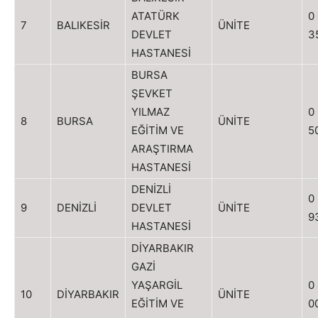
ATATÜRK
0
7
BALIKESİR
ÜNİTE
DEVLET
3
HASTANESİ
BURSA
ŞEVKET
YILMAZ
0
8
BURSA
ÜNİTE
EĞİTİM VE
5
ARAŞTIRMA
HASTANESİ
DENİZLİ
0
9
DENİZLİ
DEVLET
ÜNİTE
9
HASTANESİ
DİYARBAKIR
GAZİ
YAŞARGİL
0
10
DİYARBAKIR
ÜNİTE
EĞİTİM VE
0