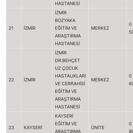
HASTANESİ
İZMİR
BOZYAKA
0
21
İZMİR
EĞİTİM VE
MERKEZ
5
ARAŞTIRMA
HASTANESİ
İZMİR
DR.BEHÇET
UZ ÇOCUK
HASTALIKLARI
0
22
İZMİR
MERKEZ
VE CERRAHİSİ
6
EĞİTİM VE
ARAŞTIRMA
HASTANESİ
KAYSERİ
EĞİTİM VE
0
23
KAYSERİ
ÜNİTE
ARAŞTIRMA
8