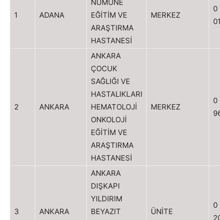
NUMUNE
0
1
ADANA
EĞİTİM VE
MERKEZ
0
ARAŞTIRMA
HASTANESİ
ANKARA
ÇOCUK
SAĞLIĞI VE
HASTALIKLARI
0
2
ANKARA
HEMATOLOJİ
MERKEZ
9
ONKOLOJİ
EĞİTİM VE
ARAŞTIRMA
HASTANESİ
ANKARA
DIŞKAPI
YILDIRIM
0
3
ANKARA
BEYAZIT
ÜNİTE
2