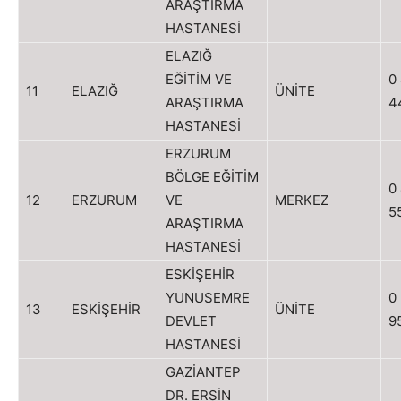
ARAŞTIRMA
HASTANESİ
ELAZIĞ
EĞİTİM VE
0
11
ELAZIĞ
ÜNİTE
ARAŞTIRMA
4
HASTANESİ
ERZURUM
BÖLGE EĞİTİM
0
12
ERZURUM
VE
MERKEZ
5
ARAŞTIRMA
HASTANESİ
ESKİŞEHİR
YUNUSEMRE
0
13
ESKİŞEHİR
ÜNİTE
DEVLET
9
HASTANESİ
GAZİANTEP
DR. ERSİN