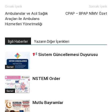
Önceki İçerik
Sonraki İçerik
Ambulanslar ve Acil Sağlık
CPAP – BPAP NİMV Özet
Araçları ile Ambulans
Hizmetleri Yönetmeliği
İlgili Haberler
Yazarın Diğer İçerikleri
Sistem Güncellemesi Duyurusu
Genel
NSTEMİ Order
Genel
Mutlu Bayramlar