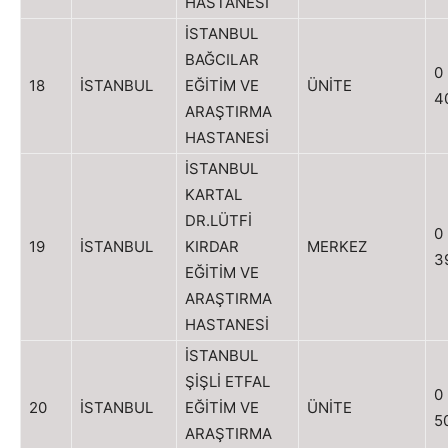
HASTANESİ
İSTANBUL
BAĞCILAR
0
18
İSTANBUL
EĞİTİM VE
ÜNİTE
4
ARAŞTIRMA
HASTANESİ
İSTANBUL
KARTAL
DR.LÜTFİ
0
19
İSTANBUL
KIRDAR
MERKEZ
3
EĞİTİM VE
ARAŞTIRMA
HASTANESİ
İSTANBUL
ŞİŞLİ ETFAL
0
20
İSTANBUL
EĞİTİM VE
ÜNİTE
5
ARAŞTIRMA