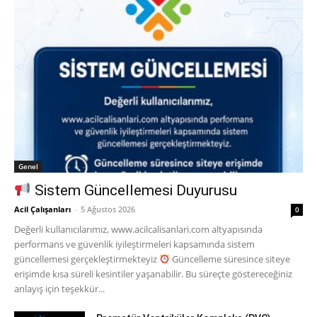
Genel
Sistem Güncellemesi Duyurusu
Acil Çalışanları
-
5 Ağustos 2026
0
Değerli kullanıcılarımız, www.acilcalisanlari.com altyapısında
performans ve güvenlik iyileştirmeleri kapsamında sistem
güncellemesi gerçekleştirmekteyiz
Güncelleme süresince siteye
erişimde kısa süreli kesintiler yaşanabilir. Bu süreçte göstereceğiniz
anlayış için teşekkür...