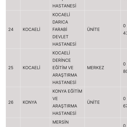
HASTANESİ
KOCAELİ
DARICA
0
24
KOCAELİ
FARABİ
ÜNİTE
4
DEVLET
HASTANESİ
KOCAELİ
DERİNCE
0
25
KOCAELİ
EĞİTİM VE
MERKEZ
8
ARAŞTIRMA
HASTANESİ
KONYA EĞİTİM
VE
0
26
KONYA
ÜNİTE
ARAŞTIRMA
6
HASTANESİ
MERSİN
0