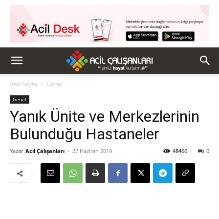
Ana Sayfa
Genel
Genel
Yanık Ünite ve Merkezlerinin
Bulunduğu Hastaneler
Yazar
Acil Çalışanları
-
27 Haziran 2019
48466
0