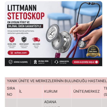
YANIK ÜNİTE VE MERKEZLERİNİN BULUNDUĞU HASTANE
SIRA
T
İL
KURUM
ÜNİTE/MERKEZ
NO
(
ADANA