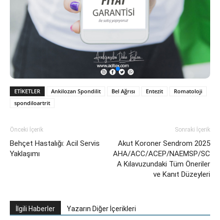
ETIKETLER
Ankilozan Spondilit
Bel Ağrısı
Entezit
Romatoloji
spondiloartrit
Önceki İçerik
Sonraki İçerik
Behçet Hastalığı: Acil Servis
Akut Koroner Sendrom 2025
Yaklaşımı
AHA/ACC/ACEP/NAEMSP/SC
A Kılavuzundaki Tüm Öneriler
ve Kanıt Düzeyleri
İlgili Haberler
Yazarın Diğer İçerikleri