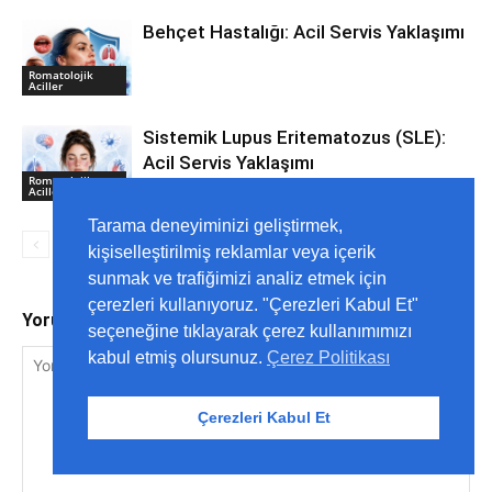
Behçet Hastalığı: Acil Servis Yaklaşımı
Romatolojik
Aciller
Sistemik Lupus Eritematozus (SLE):
Acil Servis Yaklaşımı
Romatolojik
Aciller
Tarama deneyiminizi geliştirmek,
kişiselleştirilmiş reklamlar veya içerik
sunmak ve trafiğimizi analiz etmek için
çerezleri kullanıyoruz. "Çerezleri Kabul Et"
Yorum yap
seçeneğine tıklayarak çerez kullanımımızı
kabul etmiş olursunuz.
Çerez Politikası
Çerezleri Kabul Et