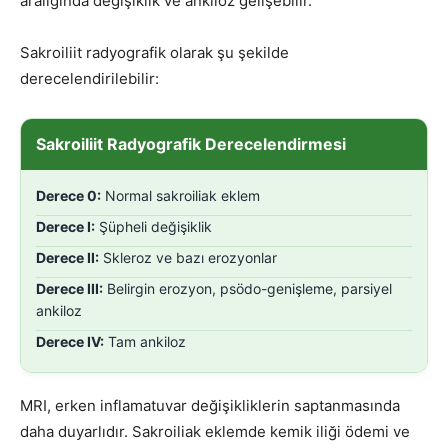
aralığında değişiklik ve ankiloz gelişebilir.
Sakroiliit radyografik olarak şu şekilde
derecelendirilebilir:
Sakroiliit Radyografik Derecelendirmesi
Derece 0:
Normal sakroiliak eklem
Derece I:
Şüpheli değişiklik
Derece II:
Skleroz ve bazı erozyonlar
Derece III:
Belirgin erozyon, psödo-genişleme, parsiyel
ankiloz
Derece IV:
Tam ankiloz
MRI, erken inflamatuvar değişikliklerin saptanmasında
daha duyarlıdır. Sakroiliak eklemde kemik iliği ödemi ve