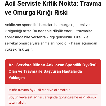
Acil Serviste Kritik Nokta: Travma
ve Omurga Kırığı Riski
Ankilozan spondilitli hastalarda omurga rijiditesi ve
kırılganlığı artar. Bu nedenle düşük enerjili travmalar
sonrasında bile vertebra kırığı gelişebilir. Özellikle
servikal omurga yaralanmaları nörolojik hasar açısından
yüksek risk taşır.
Acil Serviste Bilinen Ankilozan Spondilit Öyküsü
Olan ve Travma ile Başvuran Hastalarda
Yaklaşım
Minör travma öyküsü ciddiye alınmalıdır.
Boyun veya sırt ağrısı varlığında görüntüleme eşiği düşük
tutulmalıdır.