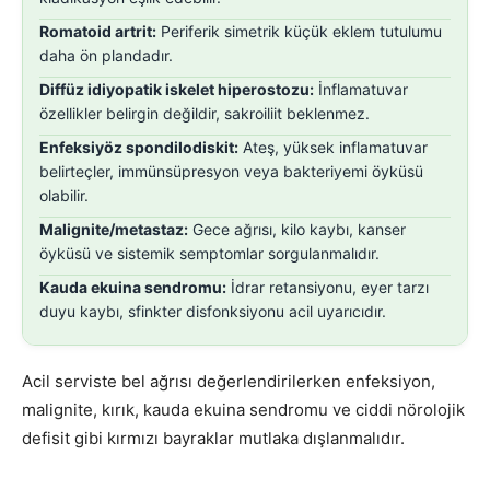
Romatoid artrit:
Periferik simetrik küçük eklem tutulumu
daha ön plandadır.
Diffüz idiyopatik iskelet hiperostozu:
İnflamatuvar
özellikler belirgin değildir, sakroiliit beklenmez.
Enfeksiyöz spondilodiskit:
Ateş, yüksek inflamatuvar
belirteçler, immünsüpresyon veya bakteriyemi öyküsü
olabilir.
Malignite/metastaz:
Gece ağrısı, kilo kaybı, kanser
öyküsü ve sistemik semptomlar sorgulanmalıdır.
Kauda ekuina sendromu:
İdrar retansiyonu, eyer tarzı
duyu kaybı, sfinkter disfonksiyonu acil uyarıcıdır.
Acil serviste bel ağrısı değerlendirilerken enfeksiyon,
malignite, kırık, kauda ekuina sendromu ve ciddi nörolojik
defisit gibi kırmızı bayraklar mutlaka dışlanmalıdır.