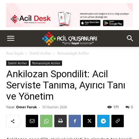
Ana Sayfa
Dahili Aciller
Romatolojik Aciller
Dahili Aciller
Romatolojik Aciller
Ankilozan Spondilit: Acil
Serviste Tanıma, Ayırıcı Tanı
ve Yönetim
Yazar
Omer Faruk
-
10 Haziran 2026
171
0