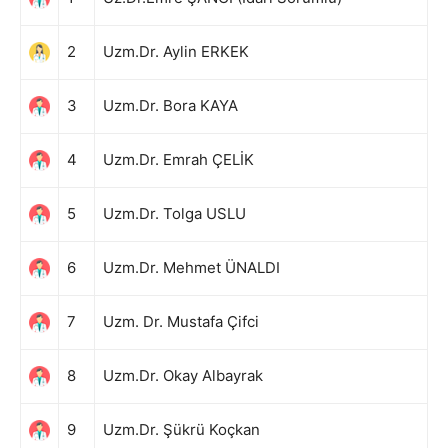
2
Uzm.Dr. Aylin ERKEK
3
Uzm.Dr. Bora KAYA
4
Uzm.Dr. Emrah ÇELİK
5
Uzm.Dr. Tolga USLU
6
Uzm.Dr. Mehmet ÜNALDI
7
Uzm. Dr. Mustafa Çifci
8
Uzm.Dr. Okay Albayrak
9
Uzm.Dr. Şükrü Koçkan