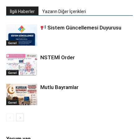
İlgili Haberler
Yazarın Diğer İçerikleri
Sistem Güncellemesi Duyurusu
Genel
NSTEMİ Order
Genel
Mutlu Bayramlar
Genel
Yorum yap