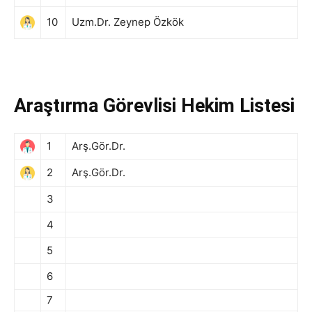
10
Uzm.Dr. Zeynep Özkök
Araştırma Görevlisi Hekim Listesi
1
Arş.Gör.Dr.
2
Arş.Gör.Dr.
3
4
5
6
7