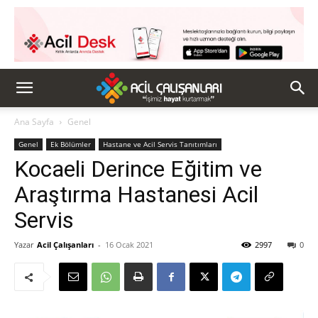
Ana Sayfa
Genel
Genel
Ek Bölümler
Hastane ve Acil Servis Tanıtımları
Kocaeli Derince Eğitim ve
Araştırma Hastanesi Acil
Servis
Yazar
Acil Çalışanları
-
16 Ocak 2021
2997
0