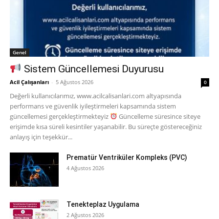
Genel
Sistem Güncellemesi Duyurusu
Acil Çalışanları
-
5 Ağustos 2026
0
Değerli kullanıcılarımız, www.acilcalisanlari.com altyapısında
performans ve güvenlik iyileştirmeleri kapsamında sistem
güncellemesi gerçekleştirmekteyiz
Güncelleme süresince siteye
erişimde kısa süreli kesintiler yaşanabilir. Bu süreçte göstereceğiniz
anlayış için teşekkür...
Prematür Ventriküler Kompleks (PVC)
4 Ağustos 2026
Tenekteplaz Uygulama
2 Ağustos 2026