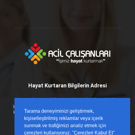
Hayat Kurtaran Bilgilerin Adresi
Hayat kurtaran bilginin en kritik olduğu anlarda
yanınızdayız. Acil Çalışanları platformu olarak; sahada
Tarama deneyiminizi geliştirmek,
karşılığı olan, güncel kılavuzlarla desteklenmiş ve hızlı
erişilebilir içerikleri sizlerle buluşturuyoruz.
kişiselleştirilmiş reklamlar veya içerik
sunmak ve trafiğimizi analiz etmek için
çerezleri kullanıyoruz. "Çerezleri Kabul Et"