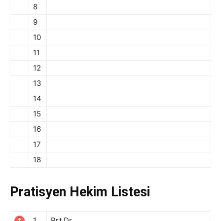
8
9
10
11
12
13
14
15
16
17
18
Pratisyen Hekim Listesi
1
Prt.Dr.