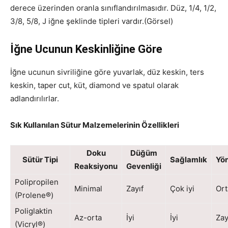
derece üzerinden oranla sınıflandırılmasıdır. Düz, 1/4, 1/2,
3/8, 5/8, J iğne şeklinde tipleri vardır.(Görsel)
İğne Ucunun Keskinliğine Göre
İğne ucunun sivriliğine göre yuvarlak, düz keskin, ters
keskin, taper cut, küt, diamond ve spatul olarak
adlandırılırlar.
Sık Kullanılan Sütur Malzemelerinin Özellikleri
Doku
Düğüm
Sütür Tipi
Sağlamlık
Yön
Reaksiyonu
Gevenliği
Polipropilen
Minimal
Zayıf
Çok iyi
Ort
(Prolene®)
Poliglaktin
Az-orta
İyi
İyi
Zay
(Vicryl®)