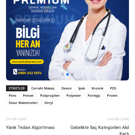
ETIKETLER
Cerrahi Makas;
Dexon
İpek
Kromik
PDS
Pens
Penset
Polipropilen
Polyester
Portegü
Prolen
Sütur Malzemeleri
Vicryl
Önceki İçerik
Sonraki İçerik
Yanık Tedavi Algoritması
Gebelikte İlaç Kategorileri Akıl
Kartı