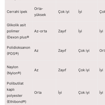
Orta-
Cerrahi ipek
Çok iyi
İyi
Çok
yüksek
Glikolik asit
polimer
Az-orta
Zayıf
İyi
İyi
(Dexon plus®
Polidioksanon
Az
Zayıf
Çok iyi
Ort
(PDS®)
Naylon
Az
Zayıf
Çok iyi
İyi
(Nylon®)
Polibutilat
kaplı
Orta
İyi
Çok iyi
İyi
polyester
(Ethibond®)