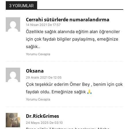
3 YORUMLAR
Cerrahi sütürlerde numaralandırma
14 Nisan 2021 De 17:57
Özellikle sağlık alanında eğitim alan öğrenciler
için çok faydalı bilgiler paylaşılmış, emeğinize
sağlık..
Yorumu Cevapla
Oksana
29 Aralık 2021 De 12:05
Çok teşekkür ederim Ömer Bey , benim için çok
faydalı oldu. Emeğinize sağlık
Yorumu Cevapla
Dr.RickGrimes
24 Mayıs 2025 De 03:10