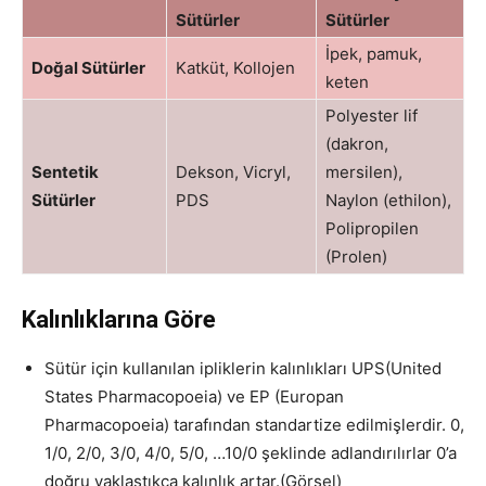
Sütürler
Sütürler
İpek, pamuk,
Doğal Sütürler
Katküt, Kollojen
keten
Polyester lif
(dakron,
Sentetik
Dekson, Vicryl,
mersilen),
Sütürler
PDS
Naylon (ethilon),
Polipropilen
(Prolen)
Kalınlıklarına Göre
Sütür için kullanılan ipliklerin kalınlıkları UPS(United
States Pharmacopoeia) ve EP (Europan
Pharmacopoeia) tarafından standartize edilmişlerdir. 0,
1/0, 2/0, 3/0, 4/0, 5/0, …10/0 şeklinde adlandırılırlar 0’a
doğru yaklaştıkça kalınlık artar.(Görsel)