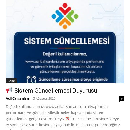
Genel
Sistem Güncellemesi Duyurusu
Acil Çalışanları
-
5 Ağustos 2026
0
Değerli kullanıcılarımız, www.acilcalisanlari.com altyapısında
performans ve güvenlik iyileştirmeleri kapsamında sistem
güncellemesi gerçekleştirmekteyiz
Güncelleme süresince siteye
erişimde kısa süreli kesintiler yaşanabilir. Bu süreçte göstereceğiniz