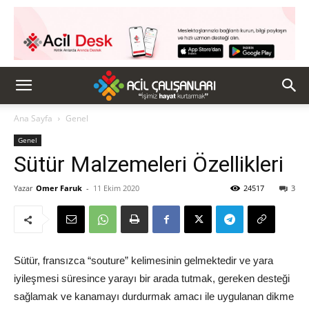
Ana Sayfa
Genel
Genel
Sütür Malzemeleri Özellikleri
Yazar
Omer Faruk
-
11 Ekim 2020
24517
3
Sütür, fransızca “souture” kelimesinin gelmektedir ve
y
ara
iyileşmesi süresince yarayı bir arada tutmak, gereken desteği
sağlamak ve kanamayı durdurmak amacı ile uygulanan dikme