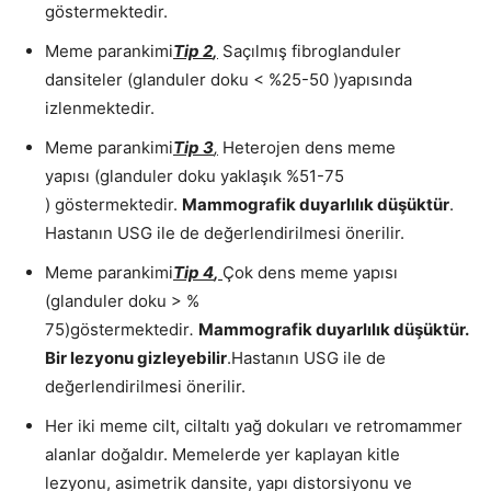
göstermektedir.
Meme parankimi
Tip 2
,
Saçılmış fibroglanduler
dansiteler (glanduler doku < %25-50 )yapısında
izlenmektedir.
Meme parankimi
Tip 3
,
Heterojen dens meme
yapısı (glanduler doku yaklaşık %51-75
) göstermektedir.
Mammografik duyarlılık düşüktür
.
Hastanın USG ile de değerlendirilmesi önerilir.
Meme parankimi
Tip 4
,
Çok dens meme yapısı
(glanduler doku > %
75)göstermektedir
.
Mammografik duyarlılık düşüktür.
Bir lezyonu gizleyebilir
.Hastanın USG ile de
değerlendirilmesi önerilir.
Her iki meme cilt, ciltaltı yağ dokuları ve retromammer
alanlar doğaldır. Memelerde yer kaplayan kitle
lezyonu, asimetrik dansite, yapı distorsiyonu ve