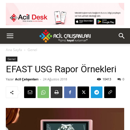
Ana Sayfa
Genel
Genel
EFAST USG Rapor Örnekleri
Yazar
Acil Çalışanları
-
24 Ağustos 2018
10413
0