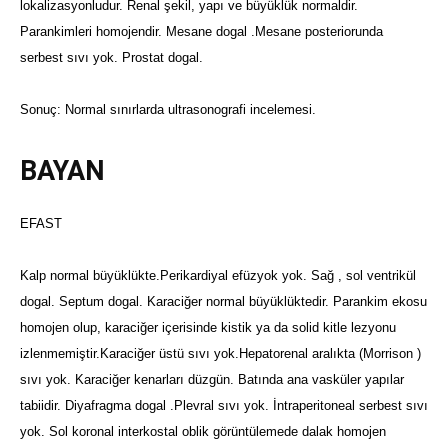
lokalizasyonludur. Renal şekil, yapı ve büyüklük normaldir.
Parankimleri homojendir.
Mesane dogal .Mesane posteriorunda
serbest sıvı yok. Prostat dogal.
Sonuç: Normal sınırlarda ultrasonografi incelemesi.
BAYAN
EFAST
Kalp normal büyüklükte.Perikardiyal efüzyok yok. Sağ , sol ventrikül
dogal. Septum dogal.
Karaciğer normal büyüklüktedir. Parankim ekosu
homojen olup, karaciğer içerisinde kistik ya da solid kitle lezyonu
izlenmemiştir.Karaciğer üstü sıvı yok.Hepatorenal aralıkta (Morrison )
sıvı yok. Karaciğer kenarları düzgün.
Batında ana vasküler yapılar
tabiidir. Diyafragma dogal .Plevral sıvı yok. İntraperitoneal serbest sıvı
yok.
Sol koronal interkostal oblik görüntülemede dalak homojen