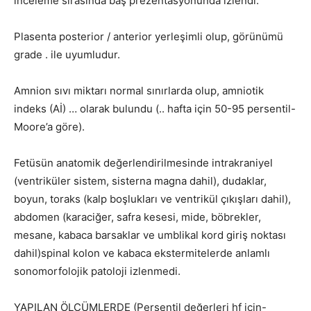
inceleme sırasında baş prezentasyonunda izlendi.
Plasenta posterior / anterior yerleşimli olup, görünümü
grade . ile uyumludur.
Amnion sıvı miktarı normal sınırlarda olup, amniotik
indeks (Aİ) … olarak bulundu (.. hafta için 50-95 persentil-
Moore’a göre).
Fetüsün anatomik değerlendirilmesinde intrakraniyel
(ventriküler sistem, sisterna magna dahil), dudaklar,
boyun, toraks (kalp boşlukları ve ventrikül çıkışları dahil),
abdomen (karaciğer, safra kesesi, mide, böbrekler,
mesane, kabaca barsaklar ve umblikal kord giriş noktası
dahil)spinal kolon ve kabaca ekstermitelerde anlamlı
sonomorfolojik patoloji izlenmedi.
YAPILAN ÖLÇÜMLERDE (Persentil değerleri hf için-