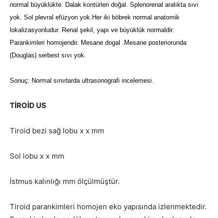
normal büyüklükte. Dalak kontürleri doğal. Splenorenal aralıkta sıvı
yok. Sol plevral efüzyon yok.
Her iki böbrek normal anatomik
lokalizasyonludur. Renal şekil, yapı ve büyüklük normaldir.
Parankimleri homojendir.
Mesane dogal .Mesane posteriorunda
(Douglas) serbest sıvı yok.
Sonuç: Normal sınırlarda ultrasonografi incelemesi.
TİROİD US
Tiroid bezi sağ lobu x x mm
Sol lobu x x mm
İstmus kalınlığı mm ölçülmüştür.
Tiroid parankimleri homojen eko yapısında izlenmektedir.