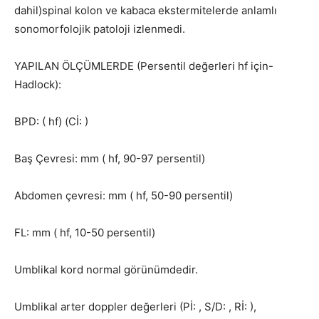
dahil)spinal kolon ve kabaca ekstermitelerde anlamlı
sonomorfolojik patoloji izlenmedi.
YAPILAN ÖLÇÜMLERDE (Persentil değerleri hf için-
Hadlock):
BPD: ( hf) (Cİ: )
Baş Çevresi: mm ( hf, 90-97 persentil)
Abdomen çevresi: mm ( hf, 50-90 persentil)
FL: mm ( hf, 10-50 persentil)
Umblikal kord normal görünümdedir.
Umblikal arter doppler değerleri (Pİ: , S/D: , Rİ: ),