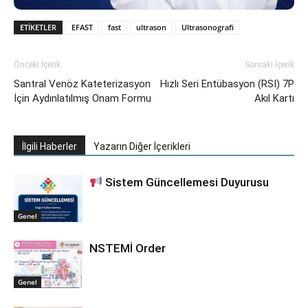
ETIKETLER
EFAST
fast
ultrason
Ultrasonografi
Önceki İçerik
Sonraki İçerik
Santral Venöz Kateterizasyon
Hızlı Seri Entübasyon (RSI) 7P
İçin Aydınlatılmış Onam Formu
Akıl Kartı
İlgili Haberler
Yazarın Diğer İçerikleri
Sistem Güncellemesi Duyurusu
Genel
NSTEMİ Order
Genel