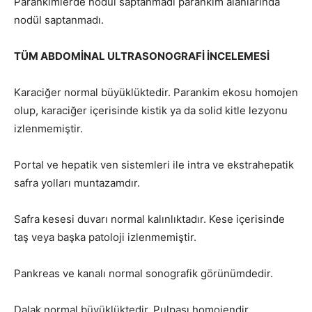
Parankimlerde nodül saptanmadı parankim alanlarında
nodül saptanmadı.
TÜM ABDOMİNAL ULTRASONOGRAFİ İNCELEMESİ
Karaciğer normal büyüklüktedir. Parankim ekosu homojen
olup, karaciğer içerisinde kistik ya da solid kitle lezyonu
izlenmemiştir.
Portal ve hepatik ven sistemleri ile intra ve ekstrahepatik
safra yolları muntazamdır.
Safra kesesi duvarı normal kalınlıktadır. Kese içerisinde
taş veya başka patoloji izlenmemiştir.
Pankreas ve kanalı normal sonografik görünümdedir.
Dalak normal büyüklüktedir. Pulpası homojendir.