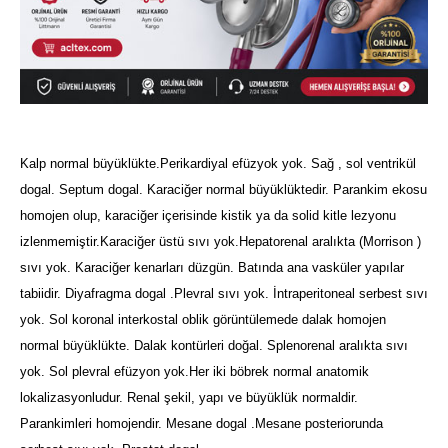
Kalp normal büyüklükte.Perikardiyal efüzyok yok. Sağ , sol ventrikül
dogal. Septum dogal.
Karaciğer normal büyüklüktedir. Parankim ekosu
homojen olup, karaciğer içerisinde kistik ya da solid kitle lezyonu
izlenmemiştir.Karaciğer üstü sıvı yok.Hepatorenal aralıkta (Morrison )
sıvı yok. Karaciğer kenarları düzgün.
Batında ana vasküler yapılar
tabiidir. Diyafragma dogal .Plevral sıvı yok. İntraperitoneal serbest sıvı
yok.
Sol koronal interkostal oblik görüntülemede dalak homojen
normal büyüklükte. Dalak kontürleri doğal. Splenorenal aralıkta sıvı
yok. Sol plevral efüzyon yok.
Her iki böbrek normal anatomik
lokalizasyonludur. Renal şekil, yapı ve büyüklük normaldir.
Parankimleri homojendir.
Mesane dogal .Mesane posteriorunda