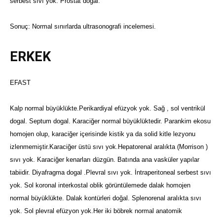
serbest sıvı yok. Prostat dogal.
Sonuç: Normal sınırlarda ultrasonografi incelemesi.
ERKEK
EFAST
Kalp normal büyüklükte.Perikardiyal efüzyok yok. Sağ , sol ventrikül
dogal. Septum dogal.
Karaciğer normal büyüklüktedir. Parankim ekosu
homojen olup, karaciğer içerisinde kistik ya da solid kitle lezyonu
izlenmemiştir.Karaciğer üstü sıvı yok.Hepatorenal aralıkta (Morrison )
sıvı yok. Karaciğer kenarları düzgün.
Batında ana vasküler yapılar
tabiidir. Diyafragma dogal .Plevral sıvı yok. İntraperitoneal serbest sıvı
yok.
Sol koronal interkostal oblik görüntülemede dalak homojen
normal büyüklükte. Dalak kontürleri doğal. Splenorenal aralıkta sıvı
yok. Sol plevral efüzyon yok.
Her iki böbrek normal anatomik