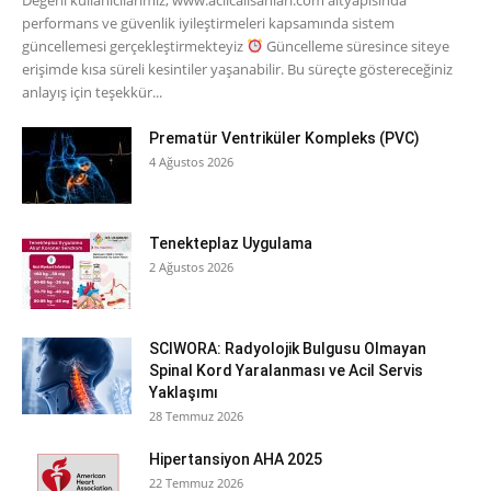
Değerli kullanıcılarımız, www.acilcalisanlari.com altyapısında
performans ve güvenlik iyileştirmeleri kapsamında sistem
güncellemesi gerçekleştirmekteyiz
Güncelleme süresince siteye
erişimde kısa süreli kesintiler yaşanabilir. Bu süreçte göstereceğiniz
anlayış için teşekkür...
Prematür Ventriküler Kompleks (PVC)
4 Ağustos 2026
Tenekteplaz Uygulama
2 Ağustos 2026
SCIWORA: Radyolojik Bulgusu Olmayan
Spinal Kord Yaralanması ve Acil Servis
Yaklaşımı
28 Temmuz 2026
Hipertansiyon AHA 2025
22 Temmuz 2026