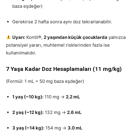
baza eşdeğer)
Gerekirse 2 hafta sonra aynı doz tekrarlanabilir.
Uyarı:
Kontil®,
2 yaşından küçük çocuklarda
yalnızca
potansiyel yararı, muhtemel risklerinden fazla ise
kullanılmalıdır.
7 Yaşa Kadar Doz Hesaplamaları (11 mg/kg)
(Formül: 1 mL = 50 mg baza eşdeğer)
1 yaş (~10 kg):
110 mg →
2.2 mL
2 yaş (~12 kg):
132 mg →
2.6 mL
3 yaş (~14 kg):
154 mg →
3.0 mL