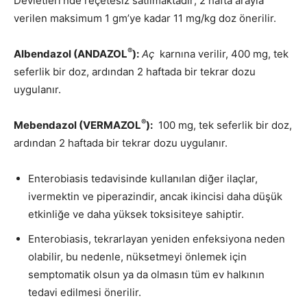
Devletleri’nde reçetesiz satılmaktadır; 2 hafta arayla
verilen maksimum 1 gm’ye kadar 11 mg/kg doz önerilir.
®
Albendazol (ANDAZOL
):
Aç
karnına verilir, 400 mg, tek
seferlik bir doz, ardından 2 haftada bir tekrar dozu
uygulanır.
®
Mebendazol (VERMAZOL
):
100 mg, tek seferlik bir doz,
ardından 2 haftada bir tekrar dozu uygulanır.
Enterobiasis tedavisinde kullanılan diğer ilaçlar,
ivermektin ve piperazindir, ancak ikincisi daha düşük
etkinliğe ve daha yüksek toksisiteye sahiptir.
Enterobiasis, tekrarlayan yeniden enfeksiyona neden
olabilir, bu nedenle, nüksetmeyi önlemek için
semptomatik olsun ya da olmasın tüm ev halkının
tedavi edilmesi önerilir.