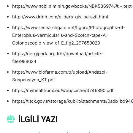
https://www.ncbi.nlm.nih.gov/books/NBK536974/#:~:te
http://www.drinh.com/e-ders-gis-parazit.html
https://www.researchgate.net/figure/Photographs-of-
Enterobius-vermicularis-and-Scotch-tape-A-
Colonoscopic-view-of-E_fig2_297659020
https://dergipark.org.tr/tr/download/article-
file/988624
https://www.biofarma.com.tr/upload/Andazol-
Suspansiyon_KT.pdf
https://myhealthbox.eu/web/cache/3746890.pdf
https://titck.gov.tr/storage/kubKtAttachments/0adb1bd94
İLGİLİ YAZI