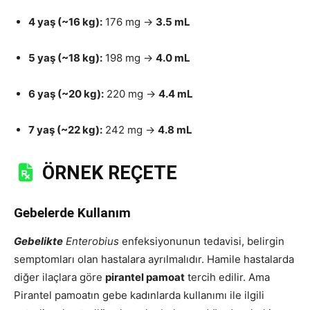
4 yaş (~16 kg):
176 mg →
3.5 mL
5 yaş (~18 kg):
198 mg →
4.0 mL
6 yaş (~20 kg):
220 mg →
4.4 mL
7 yaş (~22 kg):
242 mg →
4.8 mL
ÖRNEK REÇETE
Gebelerde Kullanım
Gebelikte
Enterobius
enfeksiyonunun tedavisi, belirgin
semptomları olan hastalara ayrılmalıdır. Hamile hastalarda
diğer ilaçlara göre
pirantel pamoat
tercih edilir. Ama
Pirantel pamoatın gebe kadınlarda kullanımı ile ilgili