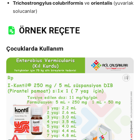
Trichostrongylus colubriformis
ve
orientalis
(yuvarlak
solucanlar)
ÖRNEK REÇETE
Çocuklarda Kul
lanım