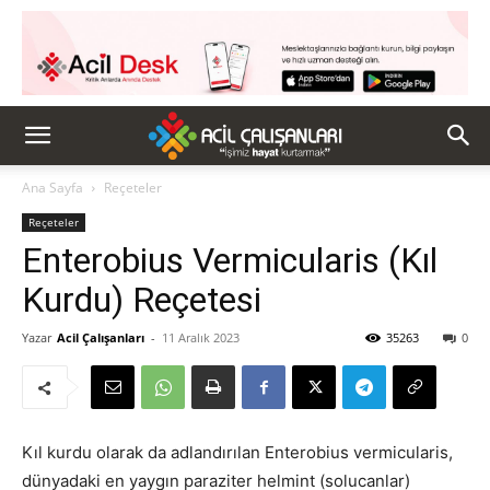
Ana Sayfa
Reçeteler
Reçeteler
Enterobius Vermicularis (Kıl
Kurdu) Reçetesi
Yazar
Acil Çalışanları
-
11 Aralık 2023
35263
0
Kıl kurdu olarak da adlandırılan Enterobius vermicularis,
dünyadaki en yaygın paraziter helmint (solucanlar)