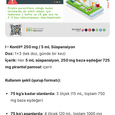
I – Kontil® 250 mg / 5 mL Süspansiyon
Doz:
1×3 (tek doz, günde bir kez)
İçerik:
Her
5 mL süspansiyon
,
250 mg baza eşdeğer 725
mg pirantel pamoat
içerir.
Kullanım şekli (şurup formatı):
75 kg’a kadar olanlarda:
3 ölçek (15 mL, toplam 750
mg baza eşdeğer)
75 kg’ı aşanlarda:
4 ölçek (20 mL, toplam 1000 mg