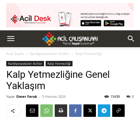
Ana Sayfa
Kardiyovasküler Aciller
Kalp Yetmezliği
Kardiyovasküler Aciller
Kalp Yetmezliği
Kalp Yetmezliğine Genel
Yaklaşım
Yazar
Omer Faruk
-
5 Haziran 2026
15438
0