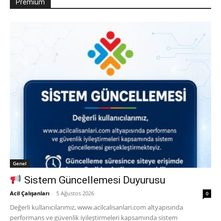
Premium
Genel
Sistem Güncellemesi Duyurusu
Acil Çalışanları
-
5 Ağustos 2026
0
Değerli kullanıcılarımız, www.acilcalisanlari.com altyapısında
performans ve güvenlik iyileştirmeleri kapsamında sistem