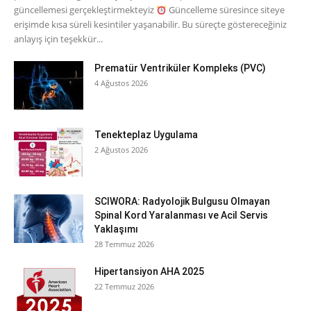
güncellemesi gerçekleştirmekteyiz
Güncelleme süresince siteye
erişimde kısa süreli kesintiler yaşanabilir. Bu süreçte göstereceğiniz
anlayış için teşekkür...
Prematür Ventriküler Kompleks (PVC)
4 Ağustos 2026
Tenekteplaz Uygulama
2 Ağustos 2026
SCIWORA: Radyolojik Bulgusu Olmayan
Spinal Kord Yaralanması ve Acil Servis
Yaklaşımı
28 Temmuz 2026
Hipertansiyon AHA 2025
22 Temmuz 2026