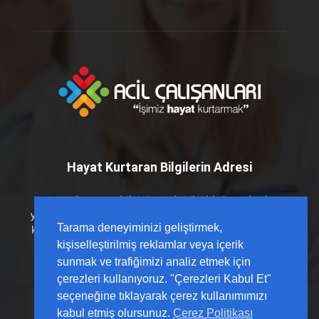
Hayat Kurtaran Bilgilerin Adresi
Hayat kurtaran bilginin en kritik olduğu anlarda
yanınızdayız. Acil Çalışanları platformu olarak; sahada
Tarama deneyiminizi geliştirmek,
karşılığı olan, güncel kılavuzlarla desteklenmiş ve hızlı
erişilebilir içerikleri sizlerle buluşturuyoruz.
kişiselleştirilmiş reklamlar veya içerik
sunmak ve trafiğimizi analiz etmek için
çerezleri kullanıyoruz. "Çerezleri Kabul Et"
seçeneğine tıklayarak çerez kullanımımızı
kabul etmiş olursunuz.
Çerez Politikası