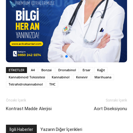
ETIKETLER
A4
Bonzai
Dronabinol
Ersar
Kağıt
Kannabinoid Toksisitesi
Kannabinol
Kenevir
Marihuana
Tetrahidrokannabinol
THC
Önceki İçerik
Sonraki İçerik
Kontrast Madde Alerjisi
Aort Diseksiyonu
İlgili Haberler
Yazarın Diğer İçerikleri