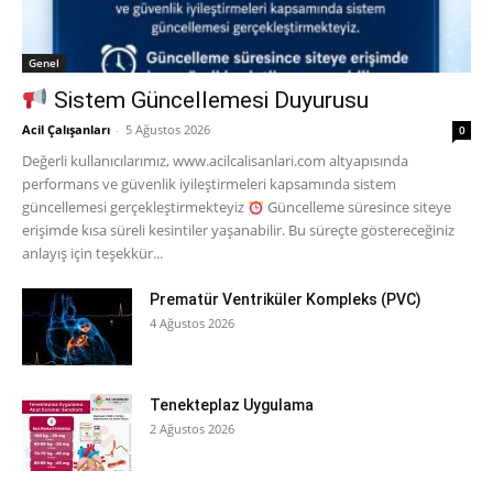
Genel
Sistem Güncellemesi Duyurusu
Acil Çalışanları
-
5 Ağustos 2026
0
Değerli kullanıcılarımız, www.acilcalisanlari.com altyapısında
performans ve güvenlik iyileştirmeleri kapsamında sistem
güncellemesi gerçekleştirmekteyiz
Güncelleme süresince siteye
erişimde kısa süreli kesintiler yaşanabilir. Bu süreçte göstereceğiniz
anlayış için teşekkür...
Prematür Ventriküler Kompleks (PVC)
4 Ağustos 2026
Tenekteplaz Uygulama
2 Ağustos 2026