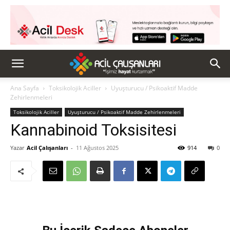
Ana Sayfa
Toksikolojik Aciller
Uyuşturucu / Psikoaktif Madde
Zehirlenmeleri
Toksikolojik Aciller
Uyuşturucu / Psikoaktif Madde Zehirlenmeleri
Kannabinoid Toksisitesi
Yazar
Acil Çalışanları
-
11 Ağustos 2025
914
0