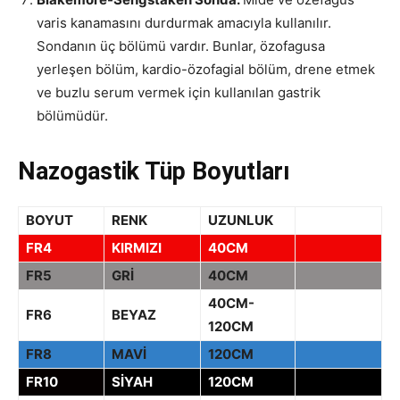
varis kanamasını durdurmak amacıyla kullanılır.
Sondanın üç bölümü vardır. Bunlar, özofagusa
yerleşen bölüm, kardio-özofagial bölüm, drene etmek
ve buzlu serum vermek için kullanılan gastrik
bölümüdür.
Nazogastik Tüp Boyutları
BOYUT
RENK
UZUNLUK
FR4
KIRMIZI
40CM
FR5
GRİ
40CM
40CM-
FR6
BEYAZ
120CM
FR8
MAVİ
120CM
FR10
SİYAH
120CM