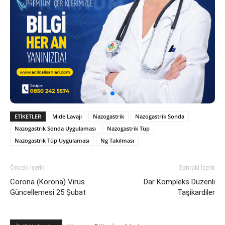
ETIKETLER
Mide Lavajı
Nazogastrik
Nazogastrik Sonda
Nazogastrik Sonda Uygulaması
Nazogastrik Tüp
Nazogastrik Tüp Uygulaması
Ng Takılması
Önceki İçerik
Sonraki İçerik
Corona (Korona) Virüs
Dar Kompleks Düzenli
Güncellemesi 25 Şubat
Taşikardiler