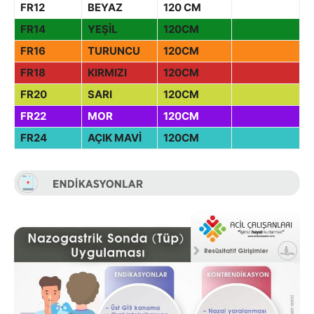
FR12
BEYAZ
120 CM
FR14
YEŞİL
120CM
FR16
TURUNCU
120CM
FR18
KIRMIZI
120CM
FR20
SARI
120CM
FR22
MOR
120CM
FR24
AÇIK MAVİ
120CM