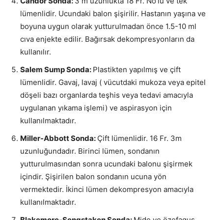
Candor Sonda:
3 m uzunlukta 18 Fr. No’lu ve tek
lümenlidir. Ucundaki balon şişirilir. Hastanın yaşına ve
boyuna uygun olarak yutturulmadan önce 1.5-10 ml
cıva enjekte edilir. Bağırsak dekompresyonların da
kullanılır.
Salem Sump Sonda:
Plastikten yapılmış ve çift
lümenlidir. Gavaj, lavaj ( vücutdaki mukoza veya epitel
döşeli bazı organlarda teşhis veya tedavi amacıyla
uygulanan yıkama işlemi) ve aspirasyon için
kullanılmaktadır.
Miller-Abbott Sonda:
Çift lümenlidir. 16 Fr. 3m
uzunluğundadır. Birinci lümen, sondanın
yutturulmasından sonra ucundaki balonu şişirmek
içindir. Şişirilen balon sondanın ucuna yön
vermektedir. İkinci lümen dekompresyon amacıyla
kullanılmaktadır.
Blakemore-Sengstaken Sonda:
Mide ve özefagus