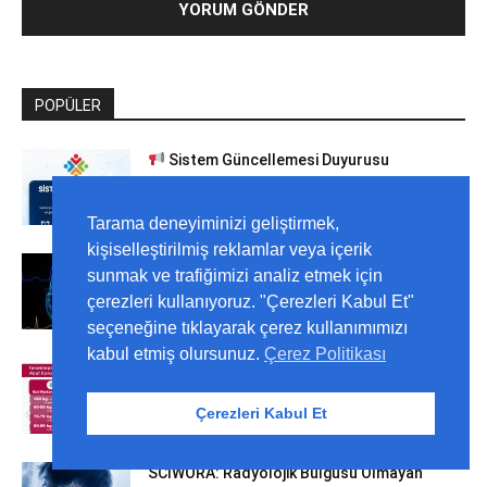
POPÜLER
Sistem Güncellemesi Duyurusu
5 Ağustos 2026
Tarama deneyiminizi geliştirmek,
kişiselleştirilmiş reklamlar veya içerik
Prematür Ventriküler Kompleks (PVC)
sunmak ve trafiğimizi analiz etmek için
4 Ağustos 2026
çerezleri kullanıyoruz. "Çerezleri Kabul Et"
seçeneğine tıklayarak çerez kullanımımızı
kabul etmiş olursunuz.
Çerez Politikası
Tenekteplaz Uygulama
2 Ağustos 2026
Çerezleri Kabul Et
SCIWORA: Radyolojik Bulgusu Olmayan