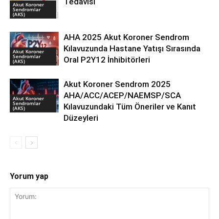
Tedavisi
Akut Koroner
Sendromlar
(AKS)
AHA 2025 Akut Koroner Sendrom
Kılavuzunda Hastane Yatışı Sırasında
Akut Koroner
Sendromlar
Oral P2Y12 İnhibitörleri
(AKS)
Akut Koroner Sendrom 2025
AHA/ACC/ACEP/NAEMSP/SCA
Akut Koroner
Sendromlar
Kılavuzundaki Tüm Öneriler ve Kanıt
(AKS)
Düzeyleri
Yorum yap