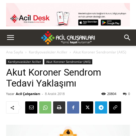
Ana Sayfa
Kardiyovasküler Aciller
Akut Koroner Sendromlar (AKS)
Kardiyovasküler Aciller
Akut Koroner Sendromlar (AKS)
Akut Koroner Sendrom
Tedavi Yaklaşımı
Yazar
Acil Çalışanları
-
8 Aralık 2018
20804
0