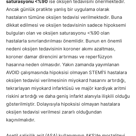
satürasyonu <%90
ise oksijen tedavisini önermektedir.
Ancak günlük pratikte yanlış bir uygulama olarak
hastaların tümüne oksijen tedavisi verilmektedir. Buna
dikkat edilmesi ve oksijen tedavisinin sadece hipoksemi
bulguları olan ve oksijen saturasyonu <%90 olan
hastalarla sınırlandırılması önemlidir. Bunun en önemli
nedeni oksijen tedavisinin koroner akımı azaltması,
koroner damar direncini artırması ve reperfüzyon
hasarına neden olmasıdır. Yakın zamanda yayımlanan
AVOID çalışmasında hipoksisi olmayan STEMİ’li hastalara
oksijen tedavisi verilmesinin miyokard hasarını artırdığı,
tekrarlayan miyokard infarktüsü ve majör kardiyak aritmi
riskini artırdığı ve daha geniş infarkt alanıyla ilişkili olduğu
gösterilmiştir. Dolayısıyla hipoksisi olmayan hastalara
oksijen tedavisi verilmesi zararlı olduğundan
kaçınılmalıdır.
Asetil salisilik asit (ASA) kullanımının AKS’de mortaliteyi