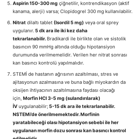
Aspirin 150-300 mg
çiğnetilir, kontrendikasyon (aktif
kanama, alerji) varsa; Clopidogrel 300 mg kullanılabilir.
Nitrat
dilaltı tablet
(Isordil 5 mg)
veya oral sprey
uygulanır.
5 dk ara ile iki kez daha
tekrarlanabilir.
Bradikardi ile birlikte olan ve sistolik
basıncın 90 mmHg altında olduğu hipotansiyon
durumunda verilmemelidir. Verilen her nitrat sonrası
kan basıncı kontrolü yapılmalıdır.
STEMİ de hastanın ağrısının azaltılması, stres ve
ajitasyonun azalmasına ve buna bağlı miyokardın da
oksijen ihtiyacının azaltılmasına faydası olacağı
için,
Morfin HCl 3-5 mg (sulandırılarak)
İV
uygulanabilir;
5-15 dk ara ile tekrarlanabilir.
NSTEMi’de önerilmemektedir. Morfinin
yaratabileceği olası hipotansiyon sebebi ile her
uygulanan morfin dozu sonrası kan basıncı kontrol
edilmelidir.