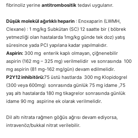
fibrinoliz yerine
antitrombositik
tedavi uygulanır.
Düşük molekül ağırlıklı heparin
: Enoxaparin (LWMH,
Clexane) : 1 mg/kg Subkütan (SC) 12 saatte bir ( böbrek
yetmezliği olan hastalarda 1mg/kg günde tek doz) yatış
süresince yada PCI yapılana kadar yapılmalıdır.
Aspirin:
300 mg enterik kaplı olmayan, çiğnenebilir
aspirin (162 mg – 325 mg) verilmelidir ve sonrasında 100
mg aspirin (81 mg-162 mg/gün) devam edilmelidir.
P2Y12 inhibitörü:
75 üstü hastlarda 300 mg Klopidogrel
(300 veya 600mg) sonrasında günlük 75 mg idame ,75
yaş altı hastalarda 180 mg tikagrelor sonrasında günlük
idame 90 mg aspirine ek olarak verilmelidir.
Dil altı nitrata rağmen göğüs ağrısı devam ediyorsa,
intravenöz/bukkal nitrat verilebilir.