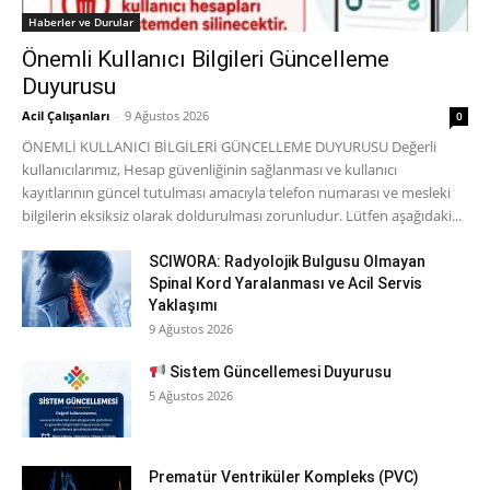
Haberler ve Durular
Önemli Kullanıcı Bilgileri Güncelleme
Duyurusu
Acil Çalışanları
-
9 Ağustos 2026
0
ÖNEMLİ KULLANICI BİLGİLERİ GÜNCELLEME DUYURUSU Değerli
kullanıcılarımız, Hesap güvenliğinin sağlanması ve kullanıcı
kayıtlarının güncel tutulması amacıyla telefon numarası ve mesleki
bilgilerin eksiksiz olarak doldurulması zorunludur. Lütfen aşağıdaki...
SCIWORA: Radyolojik Bulgusu Olmayan
Spinal Kord Yaralanması ve Acil Servis
Yaklaşımı
9 Ağustos 2026
Sistem Güncellemesi Duyurusu
5 Ağustos 2026
Prematür Ventriküler Kompleks (PVC)