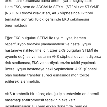
erken tanı konulması adına önemli yarar sağlayacaktır.
Hem ESC, hem de ACC/AHA STYMI (STEMI) ve STYzME
(NSTEMI) tedavi kılavuzları, AKS şüphesinde ilk tıbbi
temastan sonraki 10 dk içerisinde EKG çekilmesini
önermektedir.
Eğer EKG bulguları STEMİ ile uyumluysa, hemen
reperfüzyon tedavisi planlanmalıdır ve hasta uygun
hastaneye nakledilmelidir. Eğer EKG bulguları STEMİ ile
uyumlu değilse ve hastanın AKS şüphesi devam ediyorsa
risk sınıflaması, EKG ve kardiyak enzim takibi yapılmak
üzere uygun hastaneye nakli yapılmalıdır. AKS şüphesi
olan hastalar transfer süreci esnasında monitörize
edilerek izlenmelidir.
AKS trombotik bir süreç olduğu için tedavinin en önemli
basamağı antitrombosit tedavinin eksiksiz
uygulanmasıdır. Bu hem erken dönemde, hem de