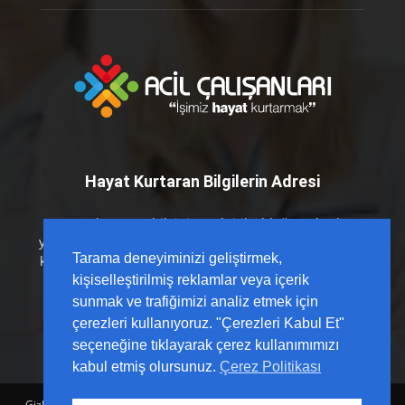
Hayat Kurtaran Bilgilerin Adresi
Hayat kurtaran bilginin en kritik olduğu anlarda
yanınızdayız. Acil Çalışanları platformu olarak; sahada
Tarama deneyiminizi geliştirmek,
karşılığı olan, güncel kılavuzlarla desteklenmiş ve hızlı
erişilebilir içerikleri sizlerle buluşturuyoruz.
kişiselleştirilmiş reklamlar veya içerik
sunmak ve trafiğimizi analiz etmek için
çerezleri kullanıyoruz. "Çerezleri Kabul Et"
seçeneğine tıklayarak çerez kullanımımızı
kabul etmiş olursunuz.
Çerez Politikası
Gizlilik Politikası
Sözleşme
Hesap Sil
Hakkımızda
Reklam