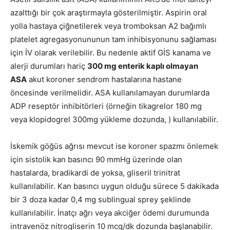
azalttığı bir çok araştırmayla gösterilmiştir. Aspirin oral
yolla hastaya çiğnetilerek veya tromboksan A2 bağımlı
platelet agregasyonununun tam inhibisyonunu sağlaması
için İV olarak verilebilir. Bu nedenle aktif GİS kanama ve
alerji durumları hariç
300 mg enterik kaplı olmayan
ASA
akut koroner sendrom hastalarına hastane
öncesinde verilmelidir. ASA kullanılamayan durumlarda
ADP reseptör inhibitörleri (örneğin tikagrelor 180 mg
veya klopidogrel 300mg yükleme dozunda, ) kullanılabilir.
İskemik göğüs ağrısı mevcut ise koroner spazmı önlemek
için sistolik kan basıncı 90 mmHg üzerinde olan
hastalarda, bradikardi de yoksa, gliseril trinitrat
kullanılabilir. Kan basıncı uygun olduğu sürece 5 dakikada
bir 3 doza kadar 0,4 mg sublingual sprey şeklinde
kullanılabilir. İnatçı ağrı veya akciğer ödemi durumunda
intravenöz nitrogliserin 10 mcg/dk dozunda başlanabilir.