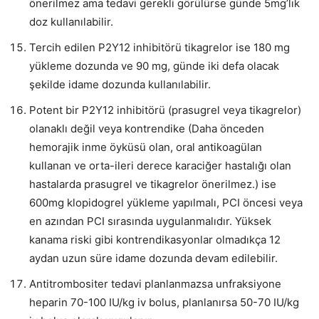
önerilmez ama tedavi gerekli görülürse günde 5mg’lık
doz kullanılabilir.
Tercih edilen P2Y12 inhibitörü tikagrelor ise 180 mg
yükleme dozunda ve 90 mg, günde iki defa olacak
şekilde idame dozunda kullanılabilir.
Potent bir P2Y12 inhibitörü (prasugrel veya tikagrelor)
olanaklı değil veya kontrendike (Daha önceden
hemorajik inme öyküsü olan, oral antikoagülan
kullanan ve orta-ileri derece karaciğer hastalığı olan
hastalarda prasugrel ve tikagrelor önerilmez.) ise
600mg klopidogrel yükleme yapılmalı, PCI öncesi veya
en azından PCI sırasında uygulanmalıdır. Yüksek
kanama riski gibi kontrendikasyonlar olmadıkça 12
aydan uzun süre idame dozunda devam edilebilir.
Antitrombositer tedavi planlanmazsa unfraksiyone
heparin 70-100 IU/kg iv bolus, planlanırsa 50-70 IU/kg