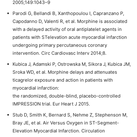
2005;149:1043–9
Parodi G, Bellandi B, Xanthopoulou I, Capranzano P,
Capodanno D, Valenti R, et al. Morphine is associated
with a delayed activity of oral antiplatelet agents in
patients with STelevation acute myocardial infarction
undergoing primary percutaneous coronary
intervention. Circ Cardiovasc Interv 2014;8.
Kubica J, Adamski P, Ostrowska M, Sikora J, Kubica JM,
Sroka WD, et al. Morphine delays and attenuates
ticagrelor exposure and action in patients with
myocardial infarction:
the randomized, double-blind, placebo-controlled
IMPRESSION trial. Eur Heart J 2015.
Stub D, Smith K, Bernard S, Nehme Z, Stephenson M,
Bray JE, et al. Air Versus Oxygen in ST-Segment-
Elevation Myocardial Infarction. Circulation