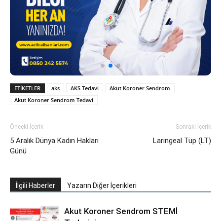
ETIKETLER
aks
AKS Tedavi
Akut Koroner Sendrom
Akut Koroner Sendrom Tedavi
Önceki İçerik
Sonraki İçerik
5 Aralık Dünya Kadın Hakları
Laringeal Tüp (LT)
Günü
İlgili Haberler
Yazarın Diğer İçerikleri
Akut Koroner Sendrom STEMİ